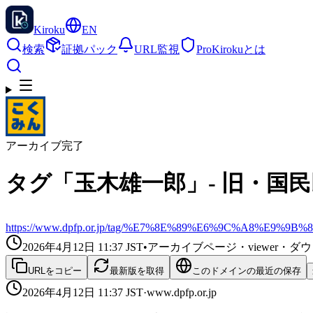
Kiroku
EN
検索
証拠パック
URL監視
Pro
Kirokuとは
アーカイブ完了
タグ「玉木雄一郎」- 旧・国民民主
https://www.dpfp.or.jp/tag/%E7%8E%89%E6%9C%A8%E9%9
2026年4月12日 11:37
JST
•
アーカイブページ・viewer・
URLをコピー
最新版を取得
このドメインの最近の保存
2026年4月12日 11:37
JST
·
www.dpfp.or.jp