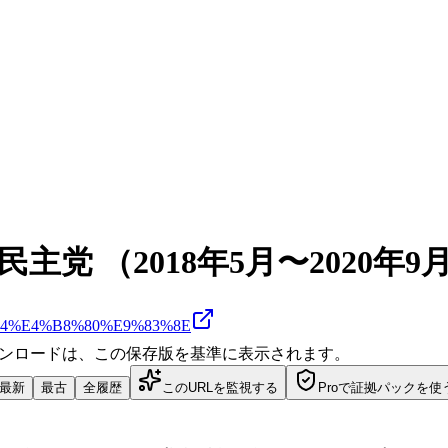
党 （2018年5月〜2020年9
B%84%E4%B8%80%E9%83%8E
ダウンロードは、この保存版を基準に表示されます。
最新
最古
全履歴
このURLを監視する
Proで証拠パックを使