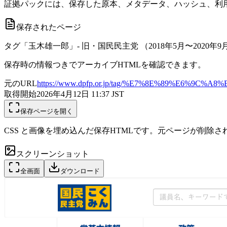
証拠パックには、保存した原本、メタデータ、ハッシュ、利用
保存されたページ
タグ「玉木雄一郎」- 旧・国民民主党 （2018年5月〜2020年9
保存時の情報つきでアーカイブHTMLを確認できます。
元のURL
https://www.dpfp.or.jp/tag/%E7%8E%89%E6%9C
取得開始
2026年4月12日 11:37
JST
保存ページを開く
CSS と画像を埋め込んだ保存HTMLです。元ページが削除
スクリーンショット
全画面
ダウンロード