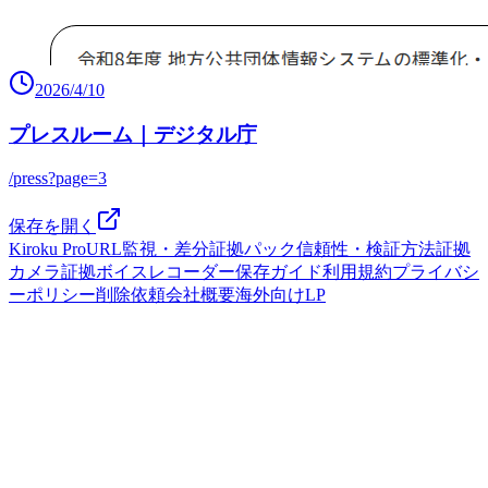
2026/4/10
プレスルーム｜デジタル庁
/press?page=3
保存を開く
Kiroku Pro
URL監視・差分
証拠パック
信頼性・検証方法
証拠
カメラ
証拠ボイスレコーダー
保存ガイド
利用規約
プライバシ
ーポリシー
削除依頼
会社概要
海外向けLP