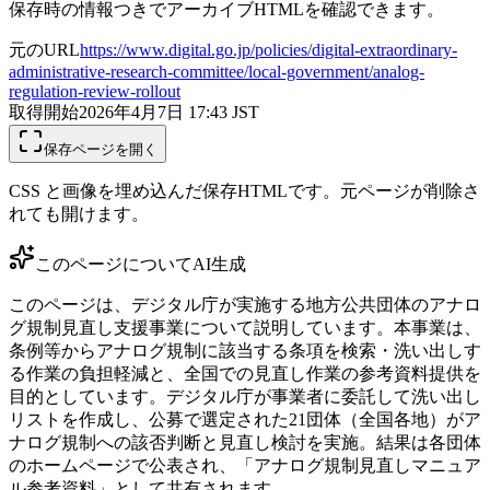
保存時の情報つきでアーカイブHTMLを確認できます。
元のURL
https://www.digital.go.jp/policies/digital-extraordinary-
administrative-research-committee/local-government/analog-
regulation-review-rollout
取得開始
2026年4月7日 17:43
JST
保存ページを開く
CSS と画像を埋め込んだ保存HTMLです。元ページが削除さ
れても開けます。
このページについて
AI生成
このページは、デジタル庁が実施する地方公共団体のアナロ
グ規制見直し支援事業について説明しています。本事業は、
条例等からアナログ規制に該当する条項を検索・洗い出しす
る作業の負担軽減と、全国での見直し作業の参考資料提供を
目的としています。デジタル庁が事業者に委託して洗い出し
リストを作成し、公募で選定された21団体（全国各地）がア
ナログ規制への該否判断と見直し検討を実施。結果は各団体
のホームページで公表され、「アナログ規制見直しマニュア
ル参考資料」として共有されます。