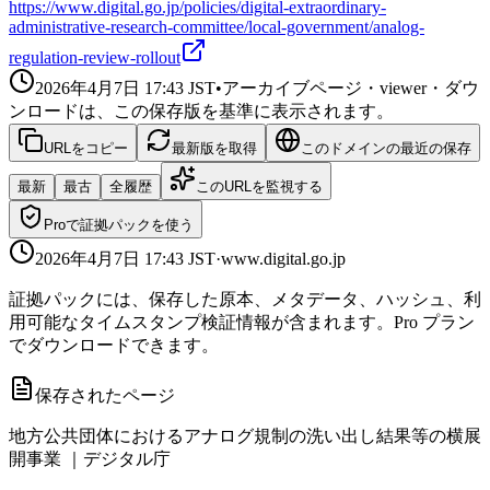
https://www.digital.go.jp/policies/digital-extraordinary-
administrative-research-committee/local-government/analog-
regulation-review-rollout
2026年4月7日 17:43
JST
•
アーカイブページ・viewer・ダウ
ンロードは、この保存版を基準に表示されます。
URLをコピー
最新版を取得
このドメインの最近の保存
最新
最古
全履歴
このURLを監視する
Proで証拠パックを使う
2026年4月7日 17:43
JST
·
www.digital.go.jp
証拠パックには、保存した原本、メタデータ、ハッシュ、利
用可能なタイムスタンプ検証情報が含まれます。Pro プラン
でダウンロードできます。
保存されたページ
地方公共団体におけるアナログ規制の洗い出し結果等の横展
開事業 ｜デジタル庁