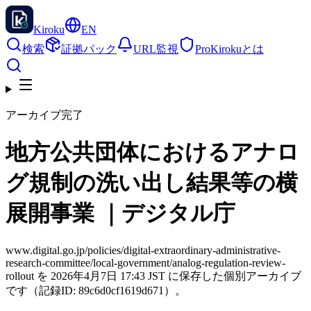
Kiroku
EN
検索
証拠パック
URL監視
Pro
Kirokuとは
アーカイブ完了
地方公共団体におけるアナロ
グ規制の洗い出し結果等の横
展開事業 ｜デジタル庁
www.digital.go.jp/policies/digital-extraordinary-administrative-
research-committee/local-government/analog-regulation-review-
rollout を 2026年4月7日 17:43 JST に保存した個別アーカイブ
です（記録ID: 89c6d0cf1619d671）。