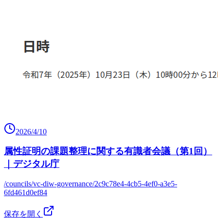
2026/4/10
属性証明の課題整理に関する有識者会議（第1回）
｜デジタル庁
/councils/vc-diw-governance/2c9c78e4-4cb5-4ef0-a3e5-
6fd461d0ef84
保存を開く