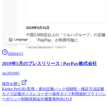
2026/4/13
2019年5月のプレスリリース | PayPay株式会社
/pr/2019/05
保存を開く
Kiroku Pro
URL監視・差分
証拠パック
信頼性・検証方法
証拠
カメラ
証拠ボイスレコーダー
保存ガイド
利用規約
プライバシ
ーポリシー
削除依頼
会社概要
海外向けLP