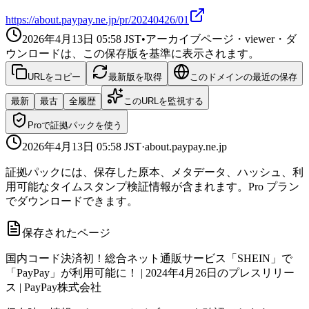
https://about.paypay.ne.jp/pr/20240426/01
2026年4月13日 05:58
JST
•
アーカイブページ・viewer・ダ
ウンロードは、この保存版を基準に表示されます。
URLをコピー
最新版を取得
このドメインの最近の保存
最新
最古
全履歴
このURLを監視する
Proで証拠パックを使う
2026年4月13日 05:58
JST
·
about.paypay.ne.jp
証拠パックには、保存した原本、メタデータ、ハッシュ、利
用可能なタイムスタンプ検証情報が含まれます。Pro プラン
でダウンロードできます。
保存されたページ
国内コード決済初！総合ネット通販サービス「SHEIN」で
「PayPay」が利用可能に！ | 2024年4月26日のプレスリリー
ス | PayPay株式会社