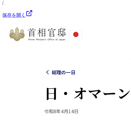
/
保存を開く