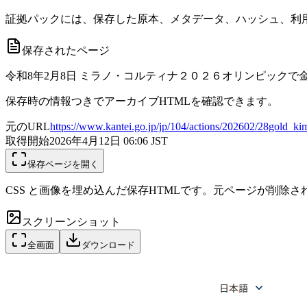
証拠パックには、保存した原本、メタデータ、ハッシュ、利用
保存されたページ
令和8年2月8日 ミラノ・コルティナ２０２６オリンピックで金
保存時の情報つきでアーカイブHTMLを確認できます。
元のURL
https://www.kantei.go.jp/jp/104/actions/202602/28gold_ki
取得開始
2026年4月12日 06:06
JST
保存ページを開く
CSS と画像を埋め込んだ保存HTMLです。元ページが削除
スクリーンショット
全画面
ダウンロード