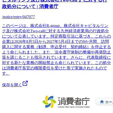
政処分について | 消費者庁
/notice/entry/047077
このページは、株式会社R-group、株式会社キャピタルリン
ク及び株式会社Two-callに対する九州経済産業局の行政処分
について公表しています。特定商取引法に基づき、これらの
企業は2026年8月5日から2027年5月4日までの9か月間、訪問
購入に関する業務（勧誘、申込受付、契約締結）を停止する
よう命じられました。また、法令遵守体制の整備や再発防止
策を講じることも指示されています。さらに、代表取締役に
対する新たな業務の開始禁止も命じられています。この処分
は消費者庁長官の権限委任を受けた形で実施されたもので
す。
保存を開く