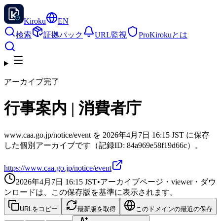
Kiroku
EN
検索
証拠パック
URL監視
Pro
Kirokuとは
アーカイブ完了
行事案内 | 消費者庁
www.caa.go.jp/notice/event を 2026年4月7日 16:15 JST に保存
した個別アーカイブです（記録ID: 84a969e58f19d66c）。
https://www.caa.go.jp/notice/event
2026年4月7日 16:15
JST
•
アーカイブページ・viewer・ダウ
ンロードは、この保存版を基準に表示されます。
URLをコピー
最新版を取得
このドメインの最近の保存