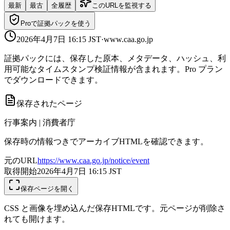
最新
最古
全履歴
このURLを監視する
Proで証拠パックを使う
2026年4月7日 16:15
JST
·
www.caa.go.jp
証拠パックには、保存した原本、メタデータ、ハッシュ、利
用可能なタイムスタンプ検証情報が含まれます。Pro プラン
でダウンロードできます。
保存されたページ
行事案内 | 消費者庁
保存時の情報つきでアーカイブHTMLを確認できます。
元のURL
https://www.caa.go.jp/notice/event
取得開始
2026年4月7日 16:15
JST
保存ページを開く
CSS と画像を埋め込んだ保存HTMLです。元ページが削除さ
れても開けます。