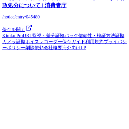
政処分について | 消費者庁
/notice/entry/045480
保存を開く
Kiroku Pro
URL監視・差分
証拠パック
信頼性・検証方法
証拠
カメラ
証拠ボイスレコーダー
保存ガイド
利用規約
プライバシ
ーポリシー
削除依頼
会社概要
海外向けLP