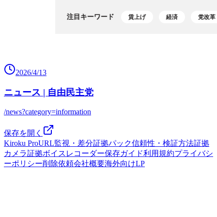
2026/4/13
ニュース | 自由民主党
/news?category=information
保存を開く
Kiroku Pro
URL監視・差分
証拠パック
信頼性・検証方法
証拠
カメラ
証拠ボイスレコーダー
保存ガイド
利用規約
プライバシ
ーポリシー
削除依頼
会社概要
海外向けLP