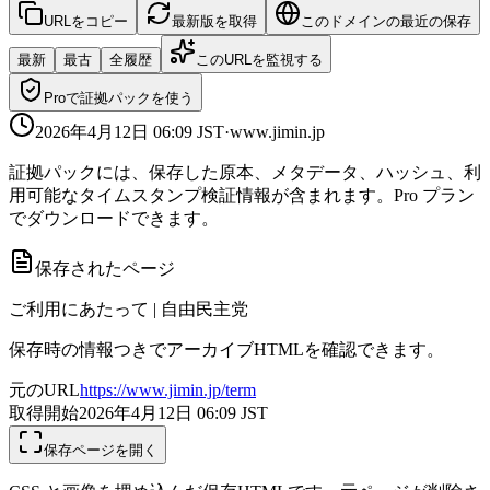
URLをコピー
最新版を取得
このドメインの最近の保存
最新
最古
全履歴
このURLを監視する
Proで証拠パックを使う
2026年4月12日 06:09
JST
·
www.jimin.jp
証拠パックには、保存した原本、メタデータ、ハッシュ、利
用可能なタイムスタンプ検証情報が含まれます。Pro プラン
でダウンロードできます。
保存されたページ
ご利用にあたって | 自由民主党
保存時の情報つきでアーカイブHTMLを確認できます。
元のURL
https://www.jimin.jp/term
取得開始
2026年4月12日 06:09
JST
保存ページを開く