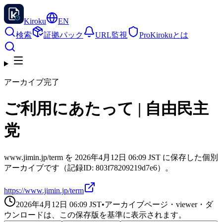
Kiroku
EN
検索
証拠パック
URL監視
Pro
Kirokuとは
アーカイブ完了
ご利用にあたって | 自由民主
党
www.jimin.jp/term を 2026年4月12日 06:09 JST に保存した個別
アーカイブです（記録ID: 803f78209219d7e6）。
https://www.jimin.jp/term
2026年4月12日 06:09
JST
•
アーカイブページ・viewer・ダ
ウンロードは、この保存版を基準に表示されます。