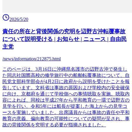
2026/5/20
責任の所在と背後関係の究明を辺野古沖転覆事故
について説明受ける | お知らせ | ニュース | 自由民
主党
/news/information/212875.html
このページは、3月16日に沖縄県名護市の辺野古沖で発生し
た同志社国際高校の修学旅行中の船舶転覆事故について、自
民党文部科学部会が4月2日に政府から説明を受けたことを報
告しています。文科省は事故の原因および学校内の安全確保
に向け、京都府を通じて学校側への事情聴取を実施。聴取内
容によれば、同校は平成27年から平和教育の一環で辺野古の
見学を行い、令和5年には船長が提案した海上からの見学コ
ースを実施していました。出席議員からは事故の責任や平和
教育の意義、偏向教育の可能性についての疑問が呈され、事
故の背後関係を究明する必要が指摘されました。