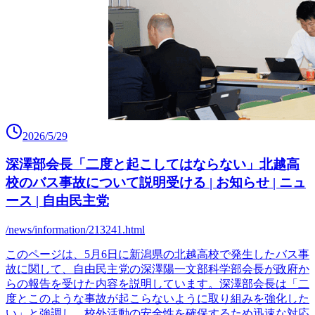
2026/5/29
深澤部会長「二度と起こしてはならない」北越高
校のバス事故について説明受ける | お知らせ | ニュ
ース | 自由民主党
/news/information/213241.html
このページは、5月6日に新潟県の北越高校で発生したバス事
故に関して、自由民主党の深澤陽一文部科学部会長が政府か
らの報告を受けた内容を説明しています。深澤部会長は「二
度とこのような事故が起こらないように取り組みを強化した
い」と強調し、校外活動の安全性を確保するため迅速な対応