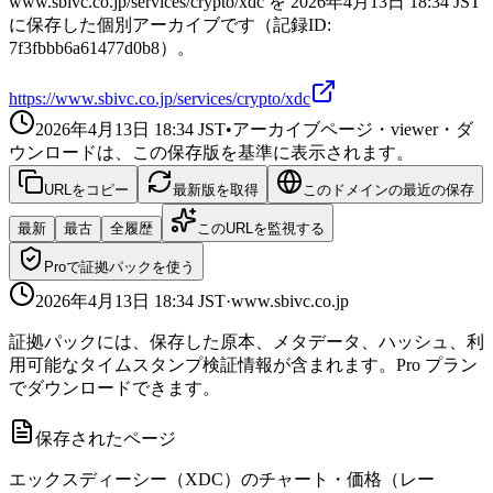
www.sbivc.co.jp/services/crypto/xdc を 2026年4月13日 18:34 JST
に保存した個別アーカイブです（記録ID:
7f3fbbb6a61477d0b8）。
https://www.sbivc.co.jp/services/crypto/xdc
2026年4月13日 18:34
JST
•
アーカイブページ・viewer・ダ
ウンロードは、この保存版を基準に表示されます。
URLをコピー
最新版を取得
このドメインの最近の保存
最新
最古
全履歴
このURLを監視する
Proで証拠パックを使う
2026年4月13日 18:34
JST
·
www.sbivc.co.jp
証拠パックには、保存した原本、メタデータ、ハッシュ、利
用可能なタイムスタンプ検証情報が含まれます。Pro プラン
でダウンロードできます。
保存されたページ
エックスディーシー（XDC）のチャート・価格（レー