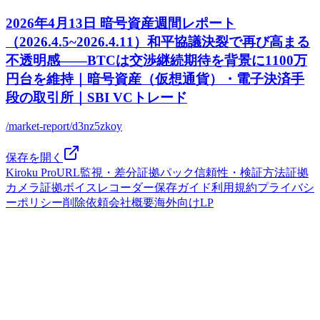
2026年4月13日 暗号資産週間レポート
（2026.4.5~2026.4.11）和平協議決裂で再び高まる
不透明感――BTCは交渉継続期待を背景に1100万
円台を維持｜暗号資産（仮想通貨）・電子決済手
段の取引所｜SBI VCトレード
/market-report/d3nz5zkoy
保存を開く
Kiroku Pro
URL監視・差分
証拠パック
信頼性・検証方法
証拠
カメラ
証拠ボイスレコーダー
保存ガイド
利用規約
プライバシ
ーポリシー
削除依頼
会社概要
海外向けLP