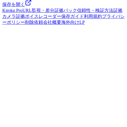
保存を開く
Kiroku Pro
URL監視・差分
証拠パック
信頼性・検証方法
証拠
カメラ
証拠ボイスレコーダー
保存ガイド
利用規約
プライバシ
ーポリシー
削除依頼
会社概要
海外向けLP