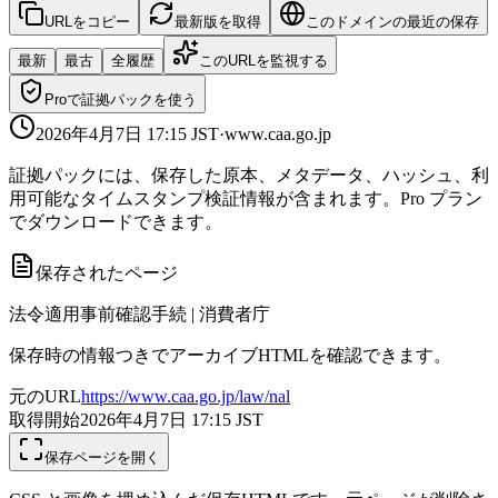
URLをコピー
最新版を取得
このドメインの最近の保存
最新
最古
全履歴
このURLを監視する
Proで証拠パックを使う
2026年4月7日 17:15
JST
·
www.caa.go.jp
証拠パックには、保存した原本、メタデータ、ハッシュ、利
用可能なタイムスタンプ検証情報が含まれます。Pro プラン
でダウンロードできます。
保存されたページ
法令適用事前確認手続 | 消費者庁
保存時の情報つきでアーカイブHTMLを確認できます。
元のURL
https://www.caa.go.jp/law/nal
取得開始
2026年4月7日 17:15
JST
保存ページを開く