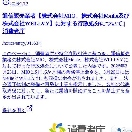
2026/7/12
通信販売業者【株式会社MIO、株式会社Meilie及び
株式会社WELLVY】に対する行政処分について |
消費者庁
/notice/entry/045634
このページは、消費者庁が特定商取引法に基づき、通信販売
業者の株式会社MIO、株式会社Meilie、株式会社WELLVYに
対して行った行政処分について公表した内容です。2026年3
月23日、MIOに対し6か月間の業務停止命令を、3月26日には
MeilieとWELLVYにも同様の命令が出されました。また、法
令遵守体制の整備や再発防止策を指示しました。各社の代表
取締役に対しても、新たに業務を開始することを禁止する命
令が出されています。
保存を開く