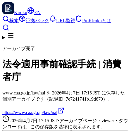
Kiroku
EN
検索
証拠パック
URL監視
Pro
Kirokuとは
アーカイブ完了
法令適用事前確認手続 | 消費
者庁
www.caa.go.jp/law/nal を 2026年4月7日 17:15 JST に保存した
個別アーカイブです（記録ID: 7e7241741b19d670）。
https://www.caa.go.jp/law/nal
2026年4月7日 17:15
JST
•
アーカイブページ・viewer・ダウ
ンロードは、この保存版を基準に表示されます。