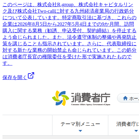
このページは、株式会社R-group、株式会社キャピタルリン
ク及び株式会社Two-callに対する九州経済産業局の行政処分
について公表しています。特定商取引法に基づき、これらの
企業は2026年8月5日から2027年5月4日までの9か月間、訪問
購入に関する業務（勧誘、申込受付、契約締結）を停止する
よう命じられました。また、法令遵守体制の整備や再発防止
策を講じることも指示されています。さらに、代表取締役に
対する新たな業務の開始禁止も命じられています。この処分
は消費者庁長官の権限委任を受けた形で実施されたもので
す。
保存を開く