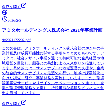
保存を開く
2026/5/5
アミタホールディングス株式会社 2021年事業計画
/ir/2021122202.pdf
この文書は、アミタホールディングス株式会社の2021年の事
業計画及び成長可能性に関する事項をまとめたものです。ア
ミタは、社会デザイン事業を通じて持続可能な企業経営や地
域運営を目指し、顧客との共創による未来創りを推進してい
ます。具体的には、サステナブルな地域運営の支援や、企業
の統合的サステナビリティ最適化を行い、地域の課題解決に
向けた調査・研究・事業開発を実施しています。また、環境
認証審査サービスやリサイクルオペレーションを通じて、企
業の環境管理業務を支援し、持続可能な循環型ビジネスの創
出を目指しています。
保存を開く