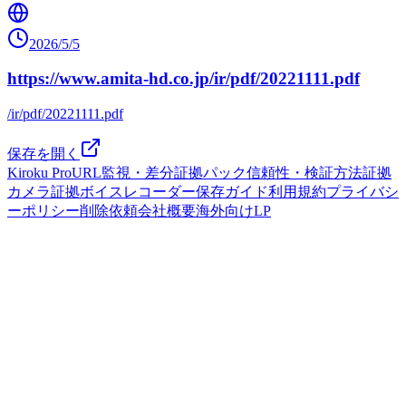
2026/5/5
https://www.amita-hd.co.jp/ir/pdf/20221111.pdf
/ir/pdf/20221111.pdf
保存を開く
Kiroku Pro
URL監視・差分
証拠パック
信頼性・検証方法
証拠
カメラ
証拠ボイスレコーダー
保存ガイド
利用規約
プライバシ
ーポリシー
削除依頼
会社概要
海外向けLP