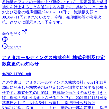
る飾磨オフィスの土地および建物について、固定資産の減損
損失を計上することを通知する内容です。具体的には、土地
および建物の帳簿価額が92,162,311円で、減損損失額は
38,369,711円とされています。今後、売却価格等が決定次
第、速やかに開示される予定です。
保存を開く
2026/5/5
アミタホールディングス株式会社 株式分割及び定
款変更のお知らせ
/ir/2021112601.pdf
この文書は、アミタホールディングス株式会社が2021年11月
26日に発表した株式分割及び定款の一部変更に関するお知ら
せです。株式分割の目的は、投資単位当たりの金額を引き下
げ、株式の流動性を向上させることです。2021年12月31日を
基準日として、1株を5株に分割し、発行済株式総数は
5,847,120株に増加します。また、定款の一部を変更し、発行