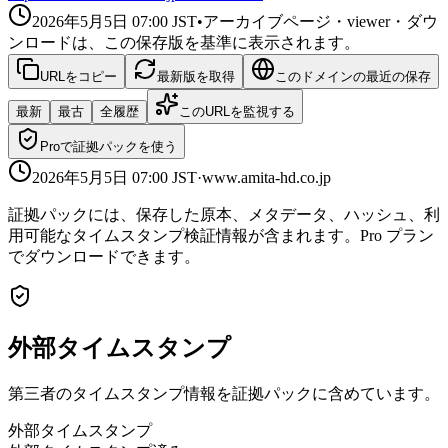
2026年5月5日 07:00
JST
•
アーカイブページ・viewer・ダウ
ンロードは、この保存版を基準に表示されます。
URLをコピー
最新版を取得
このドメインの最近の保存
最新
最古
全履歴
このURLを監視する
Proで証拠パックを使う
2026年5月5日 07:00
JST
·
www.amita-hd.co.jp
証拠パックには、保存した原本、メタデータ、ハッシュ、利
用可能なタイムスタンプ検証情報が含まれます。Pro プラン
でダウンロードできます。
外部タイムスタンプ
第三者のタイムスタンプ情報を証拠パックに含めています。
外部タイムスタンプ