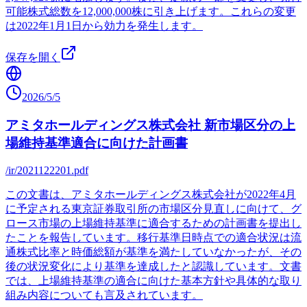
可能株式総数を12,000,000株に引き上げます。これらの変更
は2022年1月1日から効力を発生します。
保存を開く
2026/5/5
アミタホールディングス株式会社 新市場区分の上
場維持基準適合に向けた計画書
/ir/2021122201.pdf
この文書は、アミタホールディングス株式会社が2022年4月
に予定される東京証券取引所の市場区分見直しに向けて、グ
ロース市場の上場維持基準に適合するための計画書を提出し
たことを報告しています。移行基準日時点での適合状況は流
通株式比率と時価総額が基準を満たしていなかったが、その
後の状況変化により基準を達成したと認識しています。文書
では、上場維持基準の適合に向けた基本方針や具体的な取り
組み内容についても言及されています。