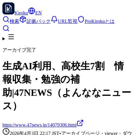
Kiroku
EN
検索
証拠パック
URL監視
Pro
Kirokuとは
アーカイブ完了
生成AI利用、高校生7割 情
報収集・勉強の補
助|47NEWS（よんななニュー
ス）
https://www.47news.jp/14079306.html
2026年4月3日 22:17
JST
•
アーカイブページ・viewer・ダウ