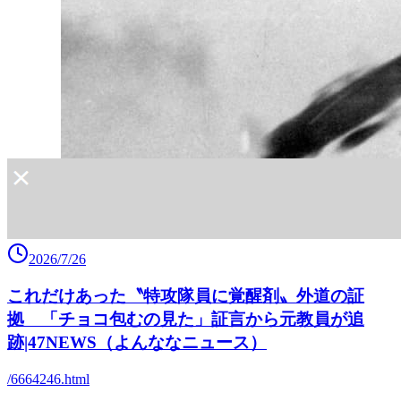
2026/7/26
これだけあった〝特攻隊員に覚醒剤〟外道の証
拠 「チョコ包むの見た」証言から元教員が追
跡|47NEWS（よんななニュース）
/6664246.html