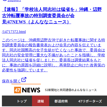
【速報】「学校法人同志社は猛省を」沖縄・辺野
古沖転覆事故の特別調査委員会が会
見|47NEWS（よんななニュース）
/14717372.html
このページは、沖縄県辺野古沖で起きた転覆事故に関する特
別調査委員会の報告書発表および会見の内容を伝えていま
す。同志社国際高の女子生徒が亡くなった事故で、委員会は
同志社の安全管理に重大な不備があったことを指摘し、学校
法人同志社に猛省を促しました。委員長は調査結果をもと
に、事故の原因を詳細に説明し、再発防止に向けた改善策の
必要性を強調しています。
保存を開く