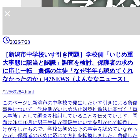
2026/7/28
［新潟市中学校いす引き問題］学校側「いじめ重
大事態に該当と認識」調査を検討、保護者の求め
に応じ一転 負傷の生徒「なぜ半年も認めてくれ
なかったのか」|47NEWS（よんななニュース）
/12569284.html
このページは新潟市の中学校で発生したいす引きによる負傷
事件について、学校側がいじめ防止対策推進法に基づく「重
大事態」として調査を検討していることを伝えています。問
題は昨年10月に男子生徒が同級生にいすを引かれて転倒し、
けがをしたもので、学校は初めはその事実を認めていなかっ
たが、保護者の求めに応じて方針を転換しました。負傷した