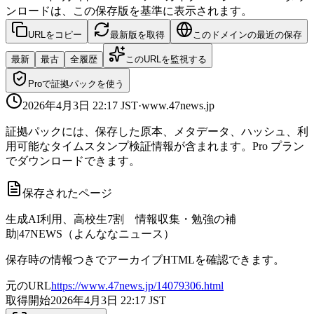
ンロードは、この保存版を基準に表示されます。
URLをコピー
最新版を取得
このドメインの最近の保存
最新
最古
全履歴
このURLを監視する
Proで証拠パックを使う
2026年4月3日 22:17
JST
·
www.47news.jp
証拠パックには、保存した原本、メタデータ、ハッシュ、利
用可能なタイムスタンプ検証情報が含まれます。Pro プラン
でダウンロードできます。
保存されたページ
生成AI利用、高校生7割 情報収集・勉強の補
助|47NEWS（よんななニュース）
保存時の情報つきでアーカイブHTMLを確認できます。
元のURL
https://www.47news.jp/14079306.html
取得開始
2026年4月3日 22:17
JST