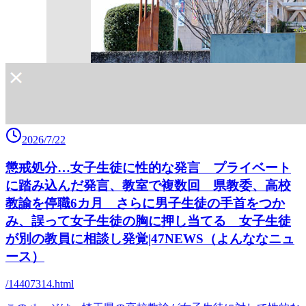
2026/7/22
懲戒処分…女子生徒に性的な発言 プライベート
に踏み込んだ発言、教室で複数回 県教委、高校
教諭を停職6カ月 さらに男子生徒の手首をつか
み、誤って女子生徒の胸に押し当てる 女子生徒
が別の教員に相談し発覚|47NEWS（よんななニュ
ース）
/14407314.html