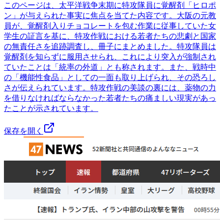
このページは、太平洋戦争末期に特攻隊員に覚醒剤「ヒロポ
ン」が与えられた事実に焦点を当てた内容です。大阪の元教
員が、覚醒剤入りチョコレートを包む作業に従事していた女
学生の証言を基に、特攻作戦における若者たちの悲劇と国家
の無責任さを追跡調査し、冊子にまとめました。特攻隊員は
覚醒剤を知らずに服用させられ、これにより突入が強制され
ていたことは「統率の外道」とも称されます。また、戦時中
の「機能性食品」としての一面も取り上げられ、その恐ろし
さが伝えられています。特攻作戦の美談の裏には、薬物の力
を借りなければならなかった若者たちの痛ましい現実があっ
たことが示されています。
保存を開く