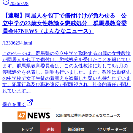
2026/7/28
【速報】同居人を包丁で傷付けけが負わせる 公
立中学の23歳女性教諭を懲戒処分 群馬県教育委
員会|47NEWS（よんななニュース）
/13336294.html
このページは、群馬県の公立中学で勤務する23歳の女性教諭
が同居人を包丁で傷付け、懲戒処分を受けたことを報じてい
ます。群馬県教育委員会は、この女性教諭に対して6カ月の
停職処分を発表し、謝罪も行いました。また、教諭は勤務先
の中学校で女子生徒の着替えを盗撮した疑いも持たれていま
す。犯罪行為及び職務違反が問題視され、社会的責任が問わ
れています。
保存を開く