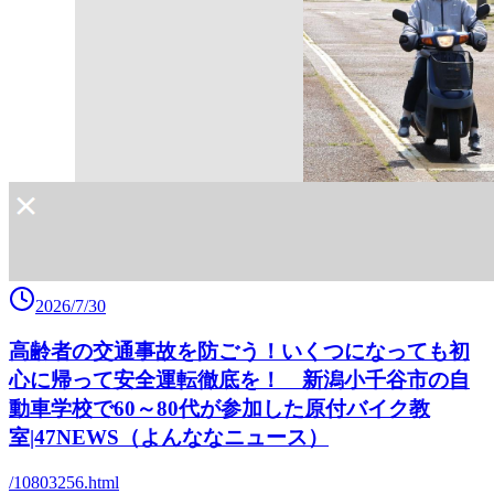
2026/7/30
高齢者の交通事故を防ごう！いくつになっても初
心に帰って安全運転徹底を！ 新潟小千谷市の自
動車学校で60～80代が参加した原付バイク教
室|47NEWS（よんななニュース）
/10803256.html