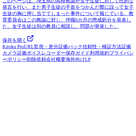
このページは、埼玉県の高校教諭が女子生徒に対して性的な
発言を行い、また男子生徒の手首をつかんだ際に誤って女子
生徒の胸に押し当ててしまった事件について報じている。教
育委員会はこの教諭に対し、停職6カ月の懲戒処分を発表し
た。女子生徒は別の教員に相談し、問題が発覚した。
保存を開く
Kiroku Pro
URL監視・差分
証拠パック
信頼性・検証方法
証拠
カメラ
証拠ボイスレコーダー
保存ガイド
利用規約
プライバシ
ーポリシー
削除依頼
会社概要
海外向けLP