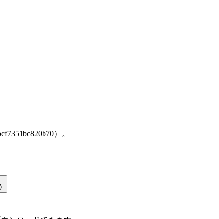
cf7351bc820b70）。
う