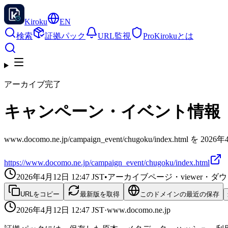
Kiroku
EN
検索
証拠パック
URL監視
Pro
Kirokuとは
アーカイブ完了
キャンペーン・イベント情報（中
www.docomo.ne.jp/campaign_event/chugoku/index.htm
https://www.docomo.ne.jp/campaign_event/chugoku/index.html
2026年4月12日 12:47
JST
•
アーカイブページ・viewer・
URLをコピー
最新版を取得
このドメインの最近の保存
2026年4月12日 12:47
JST
·
www.docomo.ne.jp