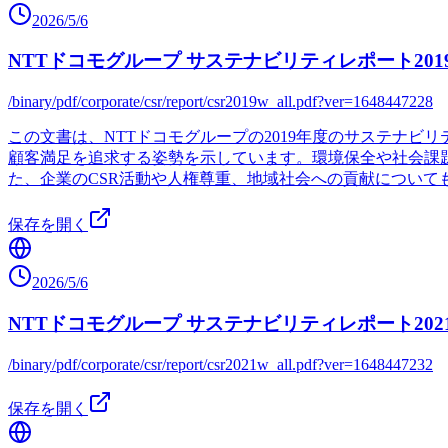
2026/5/6
NTTドコモグループ サステナビリティレポート201
/binary/pdf/corporate/csr/report/csr2019w_all.pdf?ver=1648447228
この文書は、NTTドコモグループの2019年度のサステナ
顧客満足を追求する姿勢を示しています。環境保全や社会課題
た、企業のCSR活動や人権尊重、地域社会への貢献につい
保存を開く
2026/5/6
NTTドコモグループ サステナビリティレポート202
/binary/pdf/corporate/csr/report/csr2021w_all.pdf?ver=1648447232
保存を開く