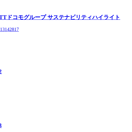
ghlights NTTドコモグループ サステナビリティハイライト
=1713142817
2
3