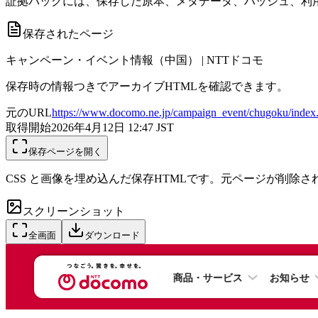
証拠パックには、保存した原本、メタデータ、ハッシュ、利用
保存されたページ
キャンペーン・イベント情報（中国） | NTTドコモ
保存時の情報つきでアーカイブHTMLを確認できます。
元のURL
https://www.docomo.ne.jp/campaign_event/chugoku/index
取得開始
2026年4月12日 12:47
JST
保存ページを開く
CSS と画像を埋め込んだ保存HTMLです。元ページが削除
スクリーンショット
全画面
ダウンロード