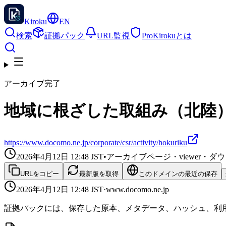
Kiroku
EN
検索
証拠パック
URL監視
Pro
Kirokuとは
アーカイブ完了
地域に根ざした取組み（北陸） 
https://www.docomo.ne.jp/corporate/csr/activity/hokuriku
2026年4月12日 12:48
JST
•
アーカイブページ・viewer・
URLをコピー
最新版を取得
このドメインの最近の保存
2026年4月12日 12:48
JST
·
www.docomo.ne.jp
証拠パックには、保存した原本、メタデータ、ハッシュ、利用