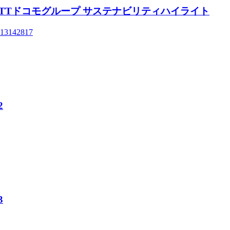
ghlights NTTドコモグループ サステナビリティハイライト
=1713142817
2
3