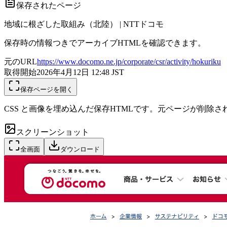
保存されたページ
地域に根ざした取組み（北陸） | NTTドコモ
保存時の情報つきでアーカイブHTMLを確認できます。
元のURL
https://www.docomo.ne.jp/corporate/csr/activity/hokuriku
取得開始
2026年4月12日 12:48
JST
保存ページを開く
CSS と画像を埋め込んだ保存HTMLです。元ページが削除
スクリーンショット
全画面
ダウンロード