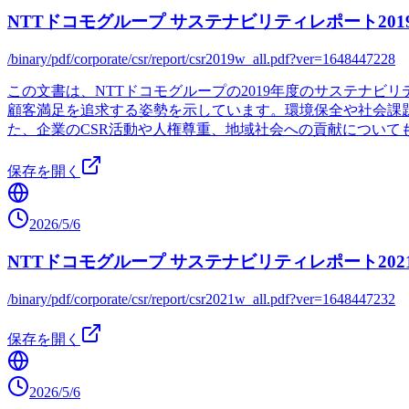
NTTドコモグループ サステナビリティレポート201
/binary/pdf/corporate/csr/report/csr2019w_all.pdf?ver=1648447228
この文書は、NTTドコモグループの2019年度のサステナ
顧客満足を追求する姿勢を示しています。環境保全や社会課題
た、企業のCSR活動や人権尊重、地域社会への貢献につい
保存を開く
2026/5/6
NTTドコモグループ サステナビリティレポート202
/binary/pdf/corporate/csr/report/csr2021w_all.pdf?ver=1648447232
保存を開く
2026/5/6