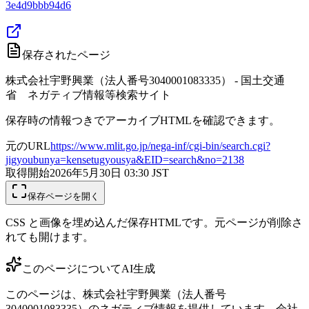
3e4d9bbb94d6
保存されたページ
株式会社宇野興業（法人番号3040001083335） - 国土交通
省 ネガティブ情報等検索サイト
保存時の情報つきでアーカイブHTMLを確認できます。
元のURL
https://www.mlit.go.jp/nega-inf/cgi-bin/search.cgi?
jigyoubunya=kensetugyousya&EID=search&no=2138
取得開始
2026年5月30日 03:30
JST
保存ページを開く
CSS と画像を埋め込んだ保存HTMLです。元ページが削除さ
れても開けます。
このページについて
AI生成
このページは、株式会社宇野興業（法人番号
3040001083335）のネガティブ情報を提供しています。会社