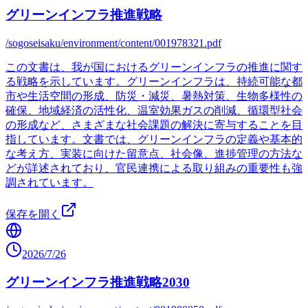
グリーンインフラ推進戦略
/sogoseisaku/environment/content/001978321.pdf
この文書は、我が国におけるグリーンインフラの推進に関す
る戦略を示しています。グリーンインフラは、持続可能な都
市や生活空間の形成、防災・減災、暑熱対策、生物多様性の
確保、地域経済の活性化、温室効果ガスの削減、循環型社会
の形成など、さまざまな社会課題の解決に寄与することを目
指しています。文書では、グリーンインフラの定義や基本的
な考え方、実装に向けた留意点、社会像、進捗管理の方法な
どが詳述されており、官民連携による取り組みの重要性も強
調されています。
保存を開く
2026/7/26
グリーンインフラ推進戦略2030