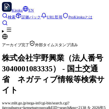
Kiroku
EN
検索
証拠パック
URL監視
Pro
Kirokuとは
アーカイブ完了
外部タイムスタンプ済み
株式会社宇野興業（法人番号
3040001083335） - 国土交通
省 ネガティブ情報等検索サ
イト
www.mlit.go.jp/nega-inf/cgi-bin/search.cgi?
jigyoubunya=kensetugyousya&EID=search&no=2138 を 2026年5