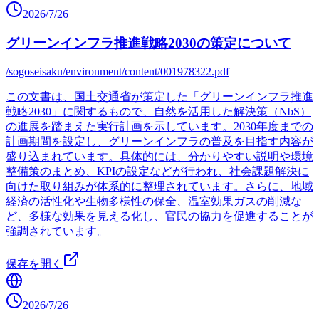
2026/7/26
グリーンインフラ推進戦略2030の策定について
/sogoseisaku/environment/content/001978322.pdf
この文書は、国土交通省が策定した「グリーンインフラ推進
戦略2030」に関するもので、自然を活用した解決策（NbS）
の進展を踏まえた実行計画を示しています。2030年度までの
計画期間を設定し、グリーンインフラの普及を目指す内容が
盛り込まれています。具体的には、分かりやすい説明や環境
整備策のまとめ、KPIの設定などが行われ、社会課題解決に
向けた取り組みが体系的に整理されています。さらに、地域
経済の活性化や生物多様性の保全、温室効果ガスの削減な
ど、多様な効果を見える化し、官民の協力を促進することが
強調されています。
保存を開く
2026/7/26