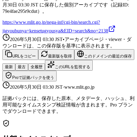
月30日 03:30 JST に保存した個別アーカイブです（記録ID:
79e4fae295r9cdut）。
https://www.mlit.go.jp/nega-inf/cgi-bin/search.cgi?
jigyoubunya=kensetugyousya&EID=search&no=2138
2026年5月30日 03:30
JST
•
アーカイブページ・viewer・ダ
ウンロードは、この保存版を基準に表示されます。
URLをコピー
最新版を取得
このドメインの最近の保存
最新
最古
全履歴
このURLを監視する
Proで証拠パックを使う
2026年5月30日 03:30
JST
·
www.mlit.go.jp
証拠パックには、保存した原本、メタデータ、ハッシュ、利
用可能なタイムスタンプ検証情報が含まれます。Pro プラン
でダウンロードできます。