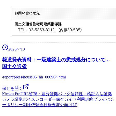
2026/7/13
報道発表資料：一級建築士の懲戒処分について -
国土交通省
/report/press/house05_hh_000904.html
保存を開く
Kiroku Pro
URL監視・差分
証拠パック
信頼性・検証方法
証拠
カメラ
証拠ボイスレコーダー
保存ガイド
利用規約
プライバシ
ーポリシー
削除依頼
会社概要
海外向けLP