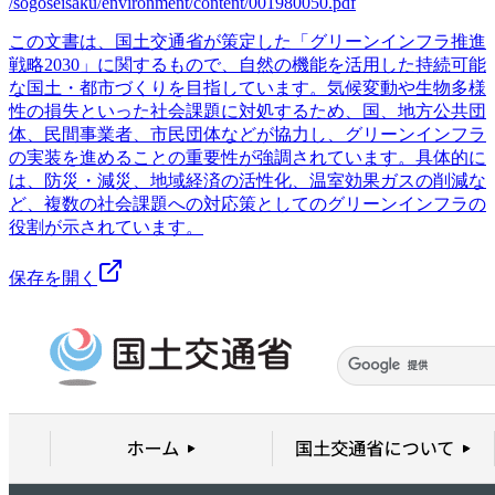
/sogoseisaku/environment/content/001980050.pdf
この文書は、国土交通省が策定した「グリーンインフラ推進
戦略2030」に関するもので、自然の機能を活用した持続可能
な国土・都市づくりを目指しています。気候変動や生物多様
性の損失といった社会課題に対処するため、国、地方公共団
体、民間事業者、市民団体などが協力し、グリーンインフラ
の実装を進めることの重要性が強調されています。具体的に
は、防災・減災、地域経済の活性化、温室効果ガスの削減な
ど、複数の社会課題への対応策としてのグリーンインフラの
役割が示されています。
保存を開く