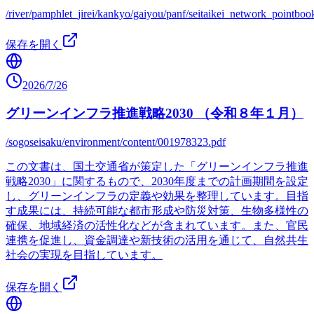
/river/pamphlet_jirei/kankyo/gaiyou/panf/seitaikei_network_pointboo
保存を開く
2026/7/26
グリーンインフラ推進戦略2030 （令和８年１月）
/sogoseisaku/environment/content/001978323.pdf
この文書は、国土交通省が策定した「グリーンインフラ推進
戦略2030」に関するもので、2030年度までの計画期間を設定
し、グリーンインフラの定義や効果を整理しています。目指
す成果には、持続可能な都市形成や防災対策、生物多様性の
確保、地域経済の活性化などが含まれています。また、官民
連携を促進し、資金調達や新技術の活用を通じて、自然共生
社会の実現を目指しています。
保存を開く