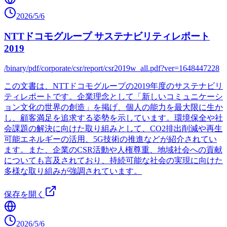
2026/5/6
NTTドコモグループ サステナビリティレポート
2019
/binary/pdf/corporate/csr/report/csr2019w_all.pdf?ver=1648447228
この文書は、NTTドコモグループの2019年度のサステナビリ
ティレポートです。企業理念として「新しいコミュニケーシ
ョン文化の世界の創造」を掲げ、個人の能力を最大限に生か
し、顧客満足を追求する姿勢を示しています。環境保全や社
会課題の解決に向けた取り組みとして、CO2排出削減や再生
可能エネルギーの活用、5G技術の推進などが紹介されてい
ます。また、企業のCSR活動や人権尊重、地域社会への貢献
についても言及されており、持続可能な社会の実現に向けた
多様な取り組みが強調されています。
保存を開く
2026/5/6