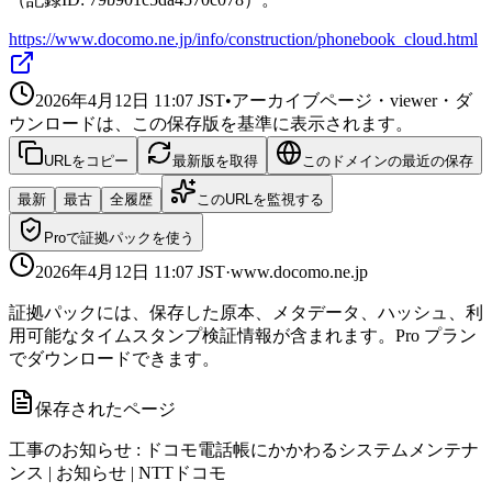
https://www.docomo.ne.jp/info/construction/phonebook_cloud.html
2026年4月12日 11:07
JST
•
アーカイブページ・viewer・ダ
ウンロードは、この保存版を基準に表示されます。
URLをコピー
最新版を取得
このドメインの最近の保存
最新
最古
全履歴
このURLを監視する
Proで証拠パックを使う
2026年4月12日 11:07
JST
·
www.docomo.ne.jp
証拠パックには、保存した原本、メタデータ、ハッシュ、利
用可能なタイムスタンプ検証情報が含まれます。Pro プラン
でダウンロードできます。
保存されたページ
工事のお知らせ : ドコモ電話帳にかかわるシステムメンテナ
ンス | お知らせ | NTTドコモ