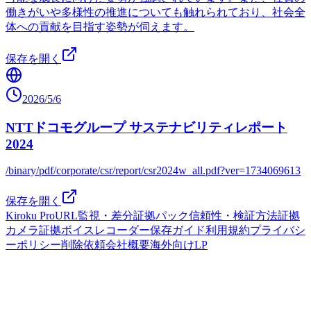
働きがいや多様性の推進についても触れられており、社会全
体への貢献を目指す姿勢が伺えます。
保存を開く
2026/5/6
NTTドコモグループ サステナビリティレポート
2024
/binary/pdf/corporate/csr/report/csr2024w_all.pdf?ver=1734069613
保存を開く
Kiroku Pro
URL監視・差分
証拠パック
信頼性・検証方法
証拠
カメラ
証拠ボイスレコーダー
保存ガイド
利用規約
プライバシ
ーポリシー
削除依頼
会社概要
海外向けLP