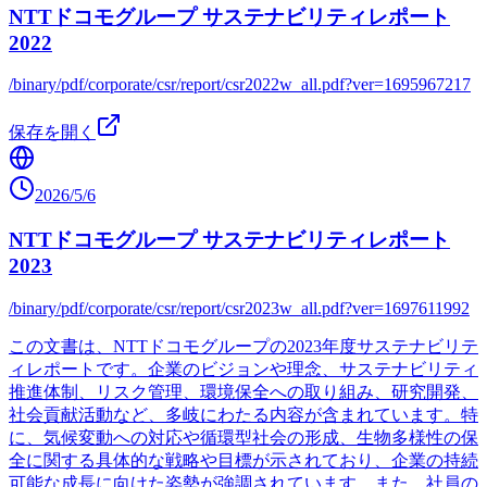
NTTドコモグループ サステナビリティレポート
2022
/binary/pdf/corporate/csr/report/csr2022w_all.pdf?ver=1695967217
保存を開く
2026/5/6
NTTドコモグループ サステナビリティレポート
2023
/binary/pdf/corporate/csr/report/csr2023w_all.pdf?ver=1697611992
この文書は、NTTドコモグループの2023年度サステナビリテ
ィレポートです。企業のビジョンや理念、サステナビリティ
推進体制、リスク管理、環境保全への取り組み、研究開発、
社会貢献活動など、多岐にわたる内容が含まれています。特
に、気候変動への対応や循環型社会の形成、生物多様性の保
全に関する具体的な戦略や目標が示されており、企業の持続
可能な成長に向けた姿勢が強調されています。また、社員の