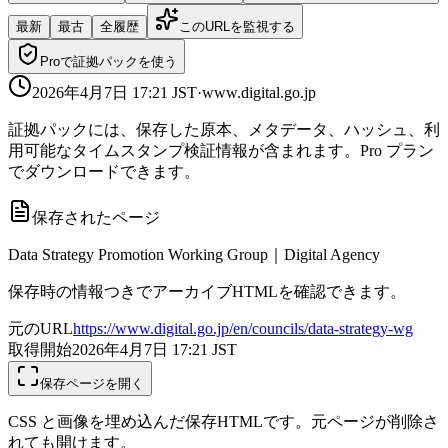
最新
最古
全履歴
このURLを監視する
Proで証拠パックを使う
2026年4月7日 17:21
JST
·
www.digital.go.jp
証拠パックには、保存した原本、メタデータ、ハッシュ、利
用可能なタイムスタンプ検証情報が含まれます。Pro プラン
でダウンロードできます。
保存されたページ
Data Strategy Promotion Working Group｜Digital Agency
保存時の情報つきでアーカイブHTMLを確認できます。
元のURL
https://www.digital.go.jp/en/councils/data-strategy-wg
取得開始
2026年4月7日 17:21
JST
保存ページを開く
CSS と画像を埋め込んだ保存HTMLです。元ページが削除さ
れても開けます。