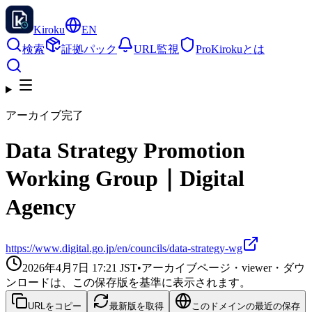
Kiroku
EN
検索
証拠パック
URL監視
Pro
Kirokuとは
アーカイブ完了
Data Strategy Promotion
Working Group｜Digital
Agency
https://www.digital.go.jp/en/councils/data-strategy-wg
2026年4月7日 17:21
JST
•
アーカイブページ・viewer・ダウ
ンロードは、この保存版を基準に表示されます。
URLをコピー
最新版を取得
このドメインの最近の保存