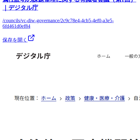
｜デジタル庁
/councils/vc-diw-governance/2c9c78e4-4cb5-4ef0-a3e5-
6fd461d0ef84
保存を開く