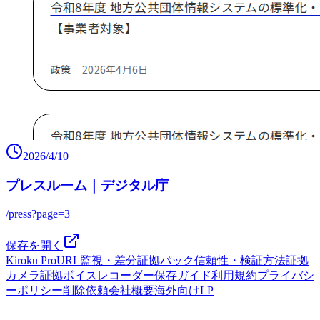
2026/4/10
プレスルーム｜デジタル庁
/press?page=3
保存を開く
Kiroku Pro
URL監視・差分
証拠パック
信頼性・検証方法
証拠
カメラ
証拠ボイスレコーダー
保存ガイド
利用規約
プライバシ
ーポリシー
削除依頼
会社概要
海外向けLP