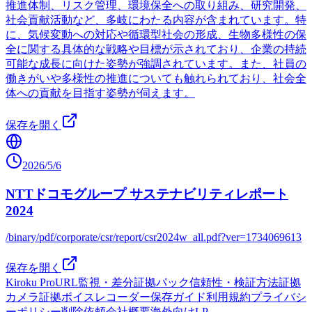
推進体制、リスク管理、環境保全への取り組み、研究開発、
社会貢献活動など、多岐にわたる内容が含まれています。特
に、気候変動への対応や循環型社会の形成、生物多様性の保
全に関する具体的な戦略や目標が示されており、企業の持続
可能な成長に向けた姿勢が強調されています。また、社員の
働きがいや多様性の推進についても触れられており、社会全
体への貢献を目指す姿勢が伺えます。
保存を開く
2026/5/6
NTTドコモグループ サステナビリティレポート
2024
/binary/pdf/corporate/csr/report/csr2024w_all.pdf?ver=1734069613
保存を開く
Kiroku Pro
URL監視・差分
証拠パック
信頼性・検証方法
証拠
カメラ
証拠ボイスレコーダー
保存ガイド
利用規約
プライバシ
ーポリシー
削除依頼
会社概要
海外向けLP