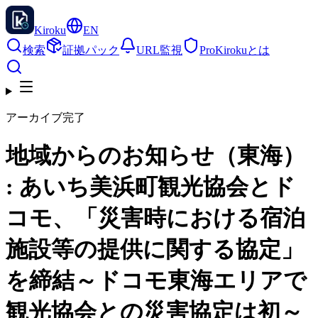
Kiroku
EN
検索
証拠パック
URL監視
Pro
Kirokuとは
アーカイブ完了
地域からのお知らせ（東海）
: あいち美浜町観光協会とド
コモ、「災害時における宿泊
施設等の提供に関する協定」
を締結～ドコモ東海エリアで
観光協会との災害協定は初～