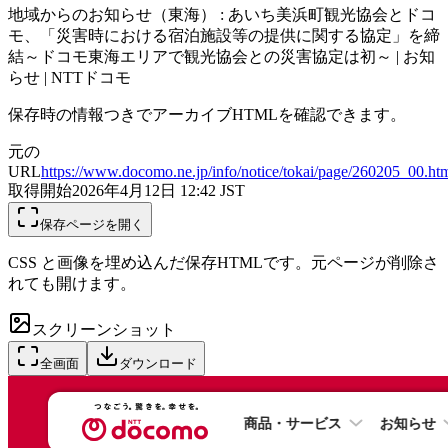
地域からのお知らせ（東海） : あいち美浜町観光協会とドコ
モ、「災害時における宿泊施設等の提供に関する協定」を締
結～ドコモ東海エリアで観光協会との災害協定は初～ | お知
らせ | NTTドコモ
保存時の情報つきでアーカイブHTMLを確認できます。
元の
URL
https://www.docomo.ne.jp/info/notice/tokai/page/260205_00.ht
取得開始
2026年4月12日 12:42
JST
保存ページを開く
CSS と画像を埋め込んだ保存HTMLです。元ページが削除さ
れても開けます。
スクリーンショット
全画面
ダウンロード