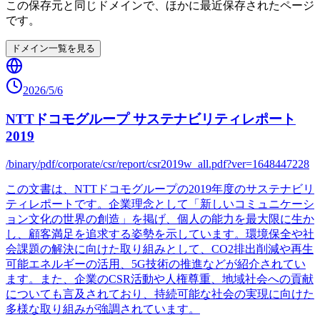
この保存元と同じドメインで、ほかに最近保存されたページ
です。
ドメイン一覧を見る
2026/5/6
NTTドコモグループ サステナビリティレポート
2019
/binary/pdf/corporate/csr/report/csr2019w_all.pdf?ver=1648447228
この文書は、NTTドコモグループの2019年度のサステナビリ
ティレポートです。企業理念として「新しいコミュニケーシ
ョン文化の世界の創造」を掲げ、個人の能力を最大限に生か
し、顧客満足を追求する姿勢を示しています。環境保全や社
会課題の解決に向けた取り組みとして、CO2排出削減や再生
可能エネルギーの活用、5G技術の推進などが紹介されてい
ます。また、企業のCSR活動や人権尊重、地域社会への貢献
についても言及されており、持続可能な社会の実現に向けた
多様な取り組みが強調されています。