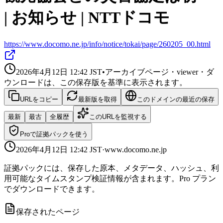
| お知らせ | NTTドコモ
https://www.docomo.ne.jp/info/notice/tokai/page/260205_00.html
2026年4月12日 12:42
JST
•
アーカイブページ・viewer・ダ
ウンロードは、この保存版を基準に表示されます。
URLをコピー
最新版を取得
このドメインの最近の保存
最新
最古
全履歴
このURLを監視する
Proで証拠パックを使う
2026年4月12日 12:42
JST
·
www.docomo.ne.jp
証拠パックには、保存した原本、メタデータ、ハッシュ、利
用可能なタイムスタンプ検証情報が含まれます。Pro プラン
でダウンロードできます。
保存されたページ