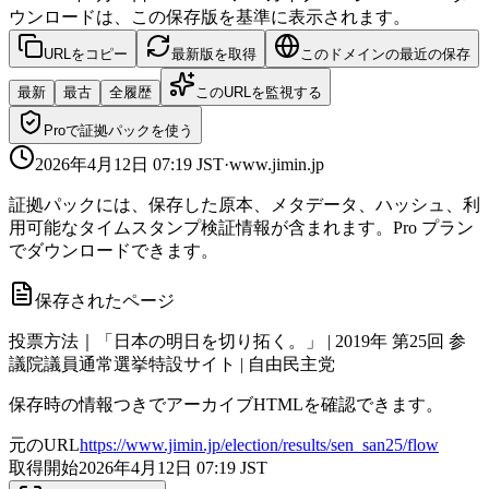
ウンロードは、この保存版を基準に表示されます。
URLをコピー
最新版を取得
このドメインの最近の保存
最新
最古
全履歴
このURLを監視する
Proで証拠パックを使う
2026年4月12日 07:19
JST
·
www.jimin.jp
証拠パックには、保存した原本、メタデータ、ハッシュ、利
用可能なタイムスタンプ検証情報が含まれます。Pro プラン
でダウンロードできます。
保存されたページ
投票方法｜「日本の明日を切り拓く。」 | 2019年 第25回 参
議院議員通常選挙特設サイト | 自由民主党
保存時の情報つきでアーカイブHTMLを確認できます。
元のURL
https://www.jimin.jp/election/results/sen_san25/flow
取得開始
2026年4月12日 07:19
JST