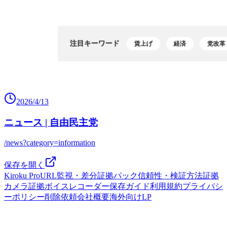
2026/4/13
ニュース | 自由民主党
/news?category=information
保存を開く
Kiroku Pro
URL監視・差分
証拠パック
信頼性・検証方法
証拠
カメラ
証拠ボイスレコーダー
保存ガイド
利用規約
プライバシ
ーポリシー
削除依頼
会社概要
海外向けLP