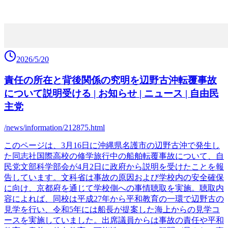
2026/5/20
責任の所在と背後関係の究明を辺野古沖転覆事故
について説明受ける | お知らせ | ニュース | 自由民
主党
/news/information/212875.html
このページは、3月16日に沖縄県名護市の辺野古沖で発生し
た同志社国際高校の修学旅行中の船舶転覆事故について、自
民党文部科学部会が4月2日に政府から説明を受けたことを報
告しています。文科省は事故の原因および学校内の安全確保
に向け、京都府を通じて学校側への事情聴取を実施。聴取内
容によれば、同校は平成27年から平和教育の一環で辺野古の
見学を行い、令和5年には船長が提案した海上からの見学コ
ースを実施していました。出席議員からは事故の責任や平和