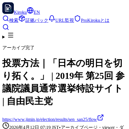
Kiroku
EN
検索
証拠パック
URL監視
Pro
Kirokuとは
アーカイブ完了
投票方法｜「日本の明日を切
り拓く。」 | 2019年 第25回 参
議院議員通常選挙特設サイト
| 自由民主党
https://www.jimin.jp/election/results/sen_san25/flow
2026年4月12日 07:19
JST
•
アーカイブページ・viewer・ダ