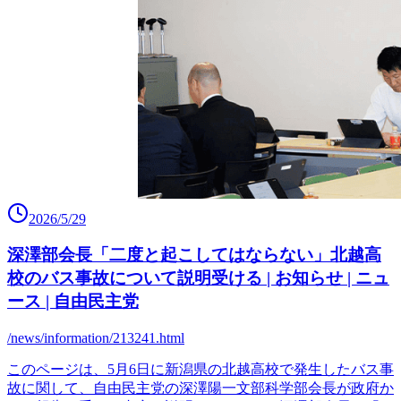
2026/5/29
深澤部会長「二度と起こしてはならない」北越高
校のバス事故について説明受ける | お知らせ | ニュ
ース | 自由民主党
/news/information/213241.html
このページは、5月6日に新潟県の北越高校で発生したバス事
故に関して、自由民主党の深澤陽一文部科学部会長が政府か