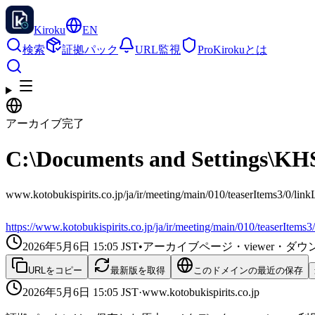
Kiroku
EN
検索
証拠パック
URL監視
Pro
Kirokuとは
アーカイブ完了
C:\Documents and Settings\KH
www.kotobukispirits.co.jp/ja/ir/meeting/main/010/tease
https://www.kotobukispirits.co.jp/ja/ir/meeting/main/010/teaserItems3/
2026年5月6日 15:05
JST
•
アーカイブページ・viewer・
URLをコピー
最新版を取得
このドメインの最近の保存
2026年5月6日 15:05
JST
·
www.kotobukispirits.co.jp