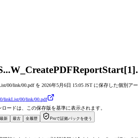
S...W_CreatePDFReportStart[1]
rItems3/0/linkList/00/link/00.pdf を 2026年5月6日 15:05 JST 
0/linkList/00/link/00.pdf
ダウンロードは、この保存版を基準に表示されます。
最新
最古
全履歴
Proで証拠パックを使う