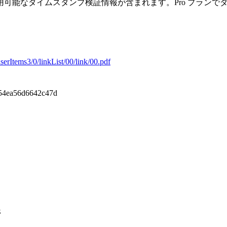
可能なタイムスタンプ検証情報が含まれます。Pro プランで
serItems3/0/linkList/00/link/00.pdf
54ea56d6642c47d
ジ