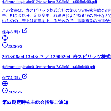
/ja/ir/meeting/main/012/teaserItems3/0/linkList/00/link/00.pdf
この文書は、寿スピリッツ株式会社の第60期定時株主総会の
告、剰余金処分、定款変更、取締役および監査役の選任など
いものの、売上は前年を上回る見込みで、事業施策の推進が
保存を開く
2026/5/6
2013/06/04 13:43:27 ／ 12900204_寿スピリッ
/ja/ir/meeting/main/010/teaserItems3/0/linkList/0/link/00.pdf
保存を開く
2026/5/6
第62期定時株主総会招集ご通知