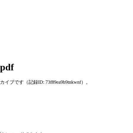
.pdf
に保存した個別アーカイブです（記録ID: 73f89ea9b9tnkwnf）。