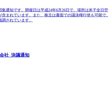
招集通知です。開催日は平成24年6月26日で、場所は米子全
が含まれています。また、株主は書面での議決権行使も可能で
強調されています。
ツ株式会社_決議通知