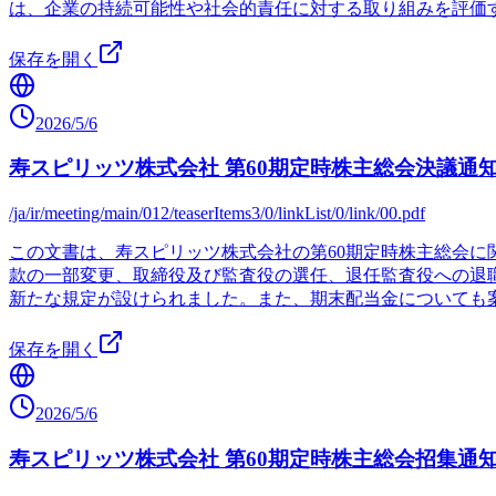
は、企業の持続可能性や社会的責任に対する取り組みを評価
保存を開く
2026/5/6
寿スピリッツ株式会社 第60期定時株主総会決議通
/ja/ir/meeting/main/012/teaserItems3/0/linkList/0/link/00.pdf
この文書は、寿スピリッツ株式会社の第60期定時株主総会に
款の一部変更、取締役及び監査役の選任、退任監査役への退
新たな規定が設けられました。また、期末配当金についても
保存を開く
2026/5/6
寿スピリッツ株式会社 第60期定時株主総会招集通