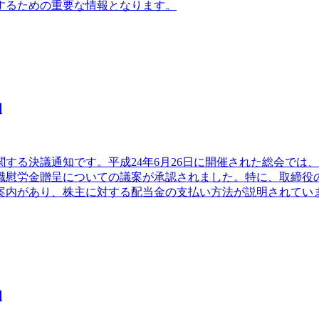
するための重要な情報となります。
知
関する決議通知です。平成24年6月26日に開催された総会で
職慰労金贈呈についての議案が承認されました。特に、取締役
案内があり、株主に対する配当金の支払い方法が説明されてい
知