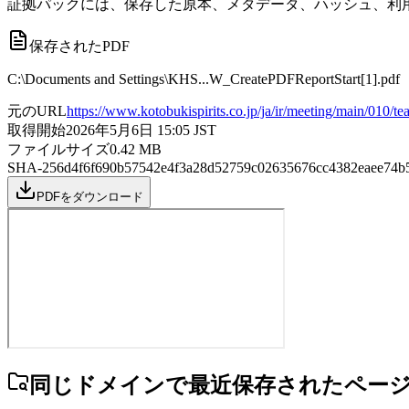
証拠パックには、保存した原本、メタデータ、ハッシュ、利用
保存されたPDF
C:\Documents and Settings\KHS...W_CreatePDFReportStart[1].pdf
元のURL
https://www.kotobukispirits.co.jp/ja/ir/meeting/main/010/tea
取得開始
2026年5月6日 15:05
JST
ファイルサイズ
0.42
MB
SHA-256
d4f6f690b57542e4f3a28d52759c02635676cc4382eaee74b
PDFをダウンロード
同じドメインで最近保存されたペー