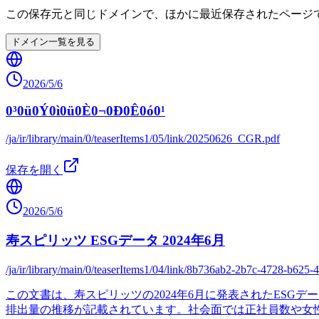
この保存元と同じドメインで、ほかに最近保存されたページ
ドメイン一覧を見る
2026/5/6
0³0ü0Ý0ì0ü0È0¬0Ð0Ê0ó0¹
/ja/ir/library/main/0/teaserItems1/05/link/20250626_CGR.pdf
保存を開く
2026/5/6
寿スピリッツ ESGデータ 2024年6月
/ja/ir/library/main/0/teaserItems1/04/link/8b736ab2-2b7c-4728-b625
この文書は、寿スピリッツの2024年6月に発表されたES
排出量の推移が記載されています。社会面では正社員数や女