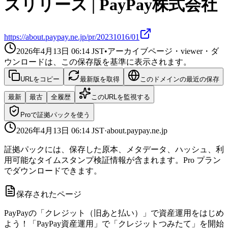
スリリース | PayPay株式会社
https://about.paypay.ne.jp/pr/20231016/01
2026年4月13日 06:14
JST
•
アーカイブページ・viewer・ダ
ウンロードは、この保存版を基準に表示されます。
URLをコピー
最新版を取得
このドメインの最近の保存
最新
最古
全履歴
このURLを監視する
Proで証拠パックを使う
2026年4月13日 06:14
JST
·
about.paypay.ne.jp
証拠パックには、保存した原本、メタデータ、ハッシュ、利
用可能なタイムスタンプ検証情報が含まれます。Pro プラン
でダウンロードできます。
保存されたページ
PayPayの「クレジット（旧あと払い）」で資産運用をはじめ
よう！「PayPay資産運用」で「クレジットつみたて」を開始