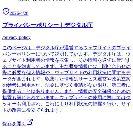
2026/4/28
プライバシーポリシー｜デジタル庁
/privacy-policy
このページは、デジタル庁が運営するウェブサイトのプライ
バシーポリシーについて説明しています。デジタル庁は、ウ
ェブサイト利用者の情報を収集し、その情報を適切に管理す
ることを約束しています。主な収集情報には、問い合わせの
際に必要な個人情報や、ウェブサイトの利用状況に関するデ
ータが含まれます。収集した情報はサービス運営や政策立案
の参考に利用され、法令に基づく要請がない限り、第三者に
提供することはありません。また、情報の安全確保のための
措置も講じられています。ウェブサイトの使用に際してはク
ッキーも利用され、これにより利用状況の把握を行い、サイ
トの改善に役立てられます。
保存を開く