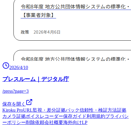
2026/4/10
プレスルーム｜デジタル庁
/press?page=3
保存を開く
Kiroku Pro
URL監視・差分
証拠パック
信頼性・検証方法
証拠
カメラ
証拠ボイスレコーダー
保存ガイド
利用規約
プライバシ
ーポリシー
削除依頼
会社概要
海外向けLP