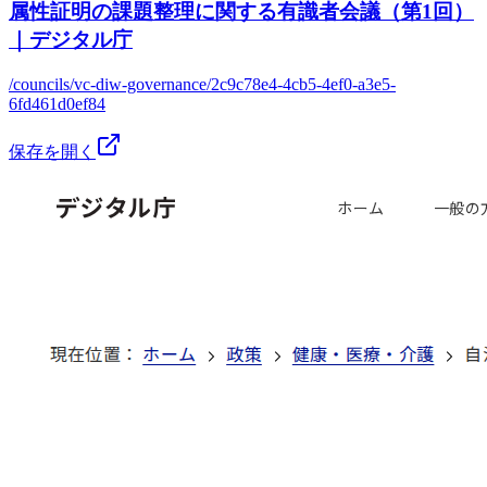
属性証明の課題整理に関する有識者会議（第1回）
｜デジタル庁
/councils/vc-diw-governance/2c9c78e4-4cb5-4ef0-a3e5-
6fd461d0ef84
保存を開く