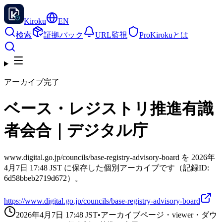
Kiroku
EN
検索
証拠パック
URL監視
Pro
Kirokuとは
アーカイブ完了
ベース・レジストリ推進有識
者会合｜デジタル庁
www.digital.go.jp/councils/base-registry-advisory-board を 2026年
4月7日 17:48 JST に保存した個別アーカイブです（記録ID:
6d58bbeb2719d672）。
https://www.digital.go.jp/councils/base-registry-advisory-board
2026年4月7日 17:48
JST
•
アーカイブページ・viewer・ダウ