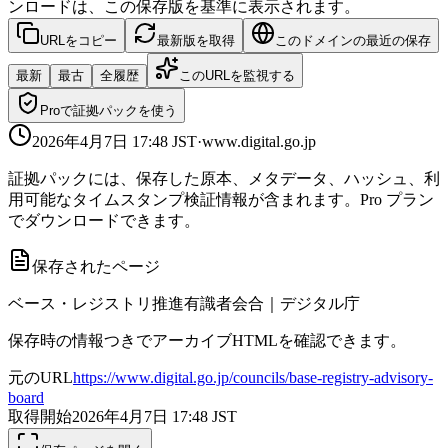
ンロードは、この保存版を基準に表示されます。
URLをコピー
最新版を取得
このドメインの最近の保存
最新
最古
全履歴
このURLを監視する
Proで証拠パックを使う
2026年4月7日 17:48
JST
·
www.digital.go.jp
証拠パックには、保存した原本、メタデータ、ハッシュ、利
用可能なタイムスタンプ検証情報が含まれます。Pro プラン
でダウンロードできます。
保存されたページ
ベース・レジストリ推進有識者会合｜デジタル庁
保存時の情報つきでアーカイブHTMLを確認できます。
元のURL
https://www.digital.go.jp/councils/base-registry-advisory-
board
取得開始
2026年4月7日 17:48
JST