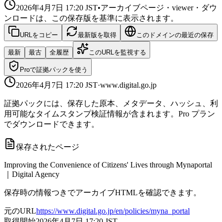
2026年4月7日 17:20
JST
•
アーカイブページ・viewer・ダウ
ンロードは、この保存版を基準に表示されます。
URLをコピー
最新版を取得
このドメインの最近の保存
最新
最古
全履歴
このURLを監視する
Proで証拠パックを使う
2026年4月7日 17:20
JST
·
www.digital.go.jp
証拠パックには、保存した原本、メタデータ、ハッシュ、利
用可能なタイムスタンプ検証情報が含まれます。Pro プラン
でダウンロードできます。
保存されたページ
Improving the Convenience of Citizens' Lives through Mynaportal
｜Digital Agency
保存時の情報つきでアーカイブHTMLを確認できます。
元のURL
https://www.digital.go.jp/en/policies/myna_portal
取得開始
2026年4月7日 17:20
JST