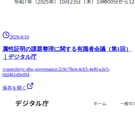
2026/4/10
属性証明の課題整理に関する有識者会議（第1回）
｜デジタル庁
/councils/vc-diw-governance/2c9c78e4-4cb5-4ef0-a3e5-
6fd461d0ef84
保存を開く