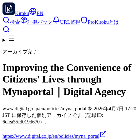
Kiroku
EN
検索
証拠パック
URL監視
Pro
Kirokuとは
アーカイブ完了
Improving the Convenience of
Citizens' Lives through
Mynaportal｜Digital Agency
www.digital.go.jp/en/policies/myna_portal を 2026年4月7日 17:20
JST に保存した個別アーカイブです（記録ID:
6cfea55fd019d670）。
https://www.digital.go.jp/en/policies/myna_portal