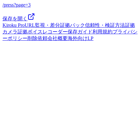
/press?page=3
保存を開く
Kiroku Pro
URL監視・差分
証拠パック
信頼性・検証方法
証拠
カメラ
証拠ボイスレコーダー
保存ガイド
利用規約
プライバシ
ーポリシー
削除依頼
会社概要
海外向けLP