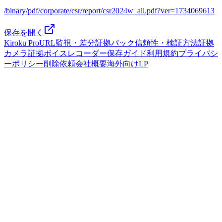
/binary/pdf/corporate/csr/report/csr2024w_all.pdf?ver=1734069613
保存を開く
Kiroku Pro
URL監視・差分
証拠パック
信頼性・検証方法
証拠
カメラ
証拠ボイスレコーダー
保存ガイド
利用規約
プライバシ
ーポリシー
削除依頼
会社概要
海外向けLP