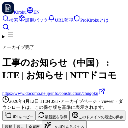
Kiroku
EN
検索
証拠パック
URL監視
Pro
Kirokuとは
アーカイブ完了
工事のお知らせ（中国） :
LTE | お知らせ | NTTドコモ
https://www.docomo.ne.jp/info/construction/chugoku
2026年4月12日 11:04
JST
•
アーカイブページ・viewer・ダ
ウンロードは、この保存版を基準に表示されます。
URLをコピー
最新版を取得
このドメインの最近の保存
最新
最古
全履歴
このURLを監視する