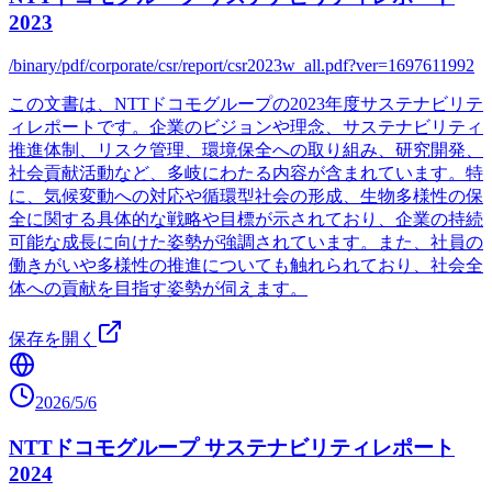
2023
/binary/pdf/corporate/csr/report/csr2023w_all.pdf?ver=1697611992
この文書は、NTTドコモグループの2023年度サステナビリテ
ィレポートです。企業のビジョンや理念、サステナビリティ
推進体制、リスク管理、環境保全への取り組み、研究開発、
社会貢献活動など、多岐にわたる内容が含まれています。特
に、気候変動への対応や循環型社会の形成、生物多様性の保
全に関する具体的な戦略や目標が示されており、企業の持続
可能な成長に向けた姿勢が強調されています。また、社員の
働きがいや多様性の推進についても触れられており、社会全
体への貢献を目指す姿勢が伺えます。
保存を開く
2026/5/6
NTTドコモグループ サステナビリティレポート
2024