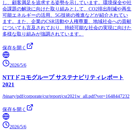
し、顧客満足を追求する姿勢を示しています。環境保全や社
会課題の解決に向けた取り組みとして、CO2排出削減や再生
可能エネルギーの活用、5G技術の推進などが紹介されてい
ます。また、企業のCSR活動や人権尊重、地域社会への貢献
についても言及されており、持続可能な社会の実現に向けた
多様な取り組みが強調されています。
保存を開く
2026/5/6
NTTドコモグループ サステナビリティレポート
2021
/binary/pdf/corporate/csr/report/csr2021w_all.pdf?ver=1648447232
保存を開く
2026/5/6