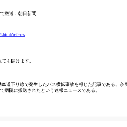
傷で搬送：朝日新聞
html?ref=rss
されても開けます。
の常磐自動車道下り線で発生したバス横転事故を報じた記事である。
傷で病院に搬送されたという速報ニュースである。