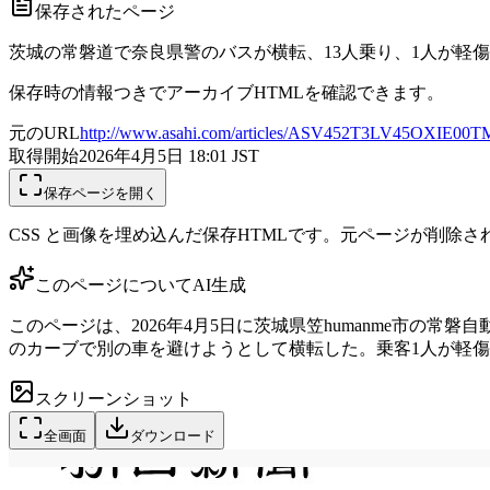
保存されたページ
茨城の常磐道で奈良県警のバスが横転、13人乗り、1人が軽
保存時の情報つきでアーカイブHTMLを確認できます。
元のURL
http://www.asahi.com/articles/ASV452T3LV45OXIE00TM.
取得開始
2026年4月5日 18:01
JST
保存ページを開く
CSS と画像を埋め込んだ保存HTMLです。元ページが削除
このページについて
AI生成
このページは、2026年4月5日に茨城県笠humanme市
のカーブで別の車を避けようとして横転した。乗客1人が軽
スクリーンショット
全画面
ダウンロード