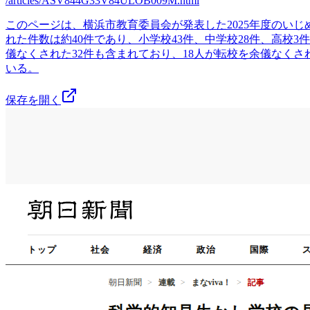
/articles/ASV844G33V84ULOB009M.html
このページは、横浜市教育委員会が発表した2025年度のい
れた件数は約40件であり、小学校43件、中学校28件、高校
儀なくされた32件も含まれており、18人が転校を余儀なく
いる。
保存を開く