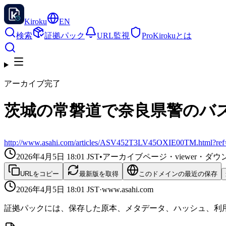
Kiroku
EN
検索
証拠パック
URL監視
Pro
Kirokuとは
アーカイブ完了
茨城の常磐道で奈良県警のバス
http://www.asahi.com/articles/ASV452T3LV45OXIE00TM.html?ref
2026年4月5日 18:01
JST
•
アーカイブページ・viewer・
URLをコピー
最新版を取得
このドメインの最近の保存
2026年4月5日 18:01
JST
·
www.asahi.com
証拠パックには、保存した原本、メタデータ、ハッシュ、利用