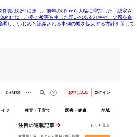
査件数は82件に達し、前年の8件から大幅に増加した。認定さ
。具体的には、心身に被害を生じた疑いのある21件や、欠席を余
を強調し、いじめと認識される事例の幅を拡大する方針を示して