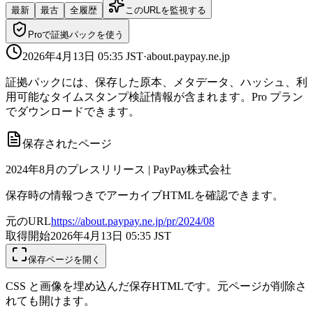
最新
最古
全履歴
このURLを監視する
Proで証拠パックを使う
2026年4月13日 05:35
JST
·
about.paypay.ne.jp
証拠パックには、保存した原本、メタデータ、ハッシュ、利
用可能なタイムスタンプ検証情報が含まれます。Pro プラン
でダウンロードできます。
保存されたページ
2024年8月のプレスリリース | PayPay株式会社
保存時の情報つきでアーカイブHTMLを確認できます。
元のURL
https://about.paypay.ne.jp/pr/2024/08
取得開始
2026年4月13日 05:35
JST
保存ページを開く
CSS と画像を埋め込んだ保存HTMLです。元ページが削除さ
れても開けます。