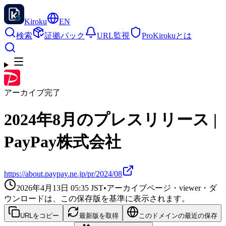
Kiroku
EN
検索
証拠パック
URL監視
Pro
Kirokuとは
アーカイブ完了
2024年8月のプレスリリース |
PayPay株式会社
https://about.paypay.ne.jp/pr/2024/08
2026年4月13日 05:35
JST
•
アーカイブページ・viewer・ダ
ウンロードは、この保存版を基準に表示されます。
URLをコピー
最新版を取得
このドメインの最近の保存