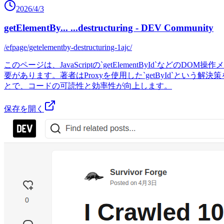
2026/4/3
getElementBy... ...destructuring - DEV Community
/efpage/getelementby-destructuring-1ajc/
このページは、JavaScriptの`getElementByI
要があります。著者はProxyを使用した`getById`とい
とで、コードの可読性と効率性が向上します。
保存を開く