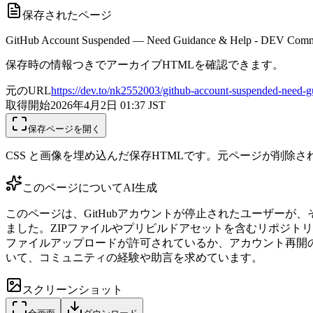
保存されたページ
GitHub Account Suspended — Need Guidance & Help - DEV Com
保存時の情報つきでアーカイブHTMLを確認できます。
元のURL
https://dev.to/nk2552003/github-account-suspended-need-g
取得開始
2026年4月2日 01:37
JST
保存ページを開く
CSS と画像を埋め込んだ保存HTMLです。元ページが削除
このページについて
AI生成
このページは、GitHubアカウントが停止されたユーザー
ました。ZIPファイルやプリビルドアセットを含むリポジトリ
ファイルアップロードが許可されているか、アカウント再開
いて、コミュニティの経験や助言を求めています。
スクリーンショット