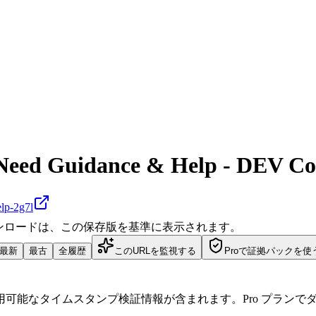
Need Guidance & Help - DEV C
elp-2g7l
ダウンロードは、この保存版を基準に表示されます。
最新
最古
全履歴
このURLを監視する
Proで証拠パックを使
可能なタイムスタンプ検証情報が含まれます。Pro プランで