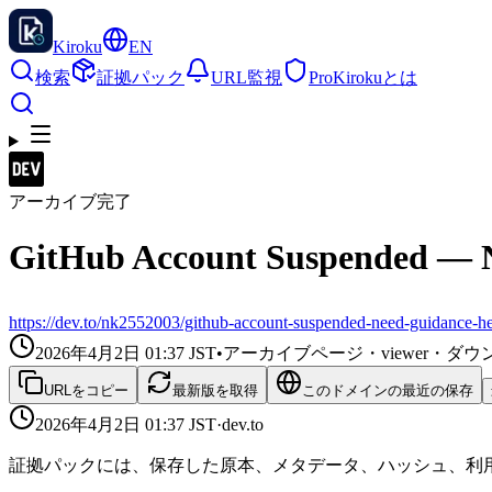
Kiroku
EN
検索
証拠パック
URL監視
Pro
Kirokuとは
アーカイブ完了
GitHub Account Suspended — 
https://dev.to/nk2552003/github-account-suspended-need-guidance-h
2026年4月2日 01:37
JST
•
アーカイブページ・viewer・
URLをコピー
最新版を取得
このドメインの最近の保存
2026年4月2日 01:37
JST
·
dev.to
証拠パックには、保存した原本、メタデータ、ハッシュ、利用