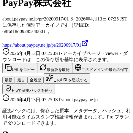
PayPay株式会社
about.paypay.ne.jp/pr/20200917/01 を 2026年4月13日 07:25 JST
に保存した個別アーカイブです（記録ID:
68f6f18d09285a4060）。
https://about.paypay.ne.jp/pr/20200917/01
2026年4月13日 07:25
JST
•
アーカイブページ・viewer・ダ
ウンロードは、この保存版を基準に表示されます。
URLをコピー
最新版を取得
このドメインの最近の保存
最新
最古
全履歴
このURLを監視する
Proで証拠パックを使う
2026年4月13日 07:25
JST
·
about.paypay.ne.jp
証拠パックには、保存した原本、メタデータ、ハッシュ、利
用可能なタイムスタンプ検証情報が含まれます。Pro プラン
でダウンロードできます。