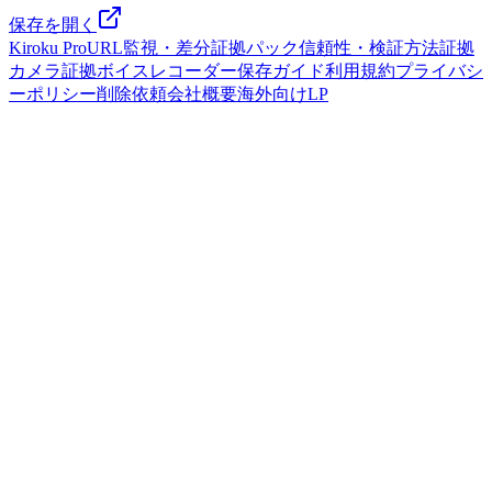
保存を開く
Kiroku Pro
URL監視・差分
証拠パック
信頼性・検証方法
証拠
カメラ
証拠ボイスレコーダー
保存ガイド
利用規約
プライバシ
ーポリシー
削除依頼
会社概要
海外向けLP