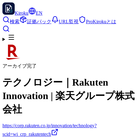
Kiroku
EN
検索
証拠パック
URL監視
Pro
Kirokuとは
アーカイブ完了
テクノロジー｜Rakuten
Innovation | 楽天グループ株式
会社
https://corp.rakuten.co.jp/innovation/technology?
scid=wi_crp_rakutentech