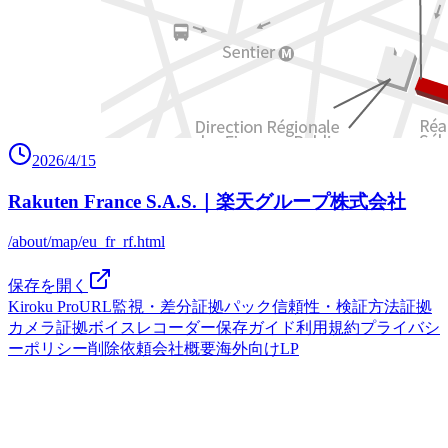
2026/4/15
Rakuten France S.A.S.｜楽天グループ株式会社
/about/map/eu_fr_rf.html
保存を開く
Kiroku Pro
URL監視・差分
証拠パック
信頼性・検証方法
証拠
カメラ
証拠ボイスレコーダー
保存ガイド
利用規約
プライバシ
ーポリシー
削除依頼
会社概要
海外向けLP