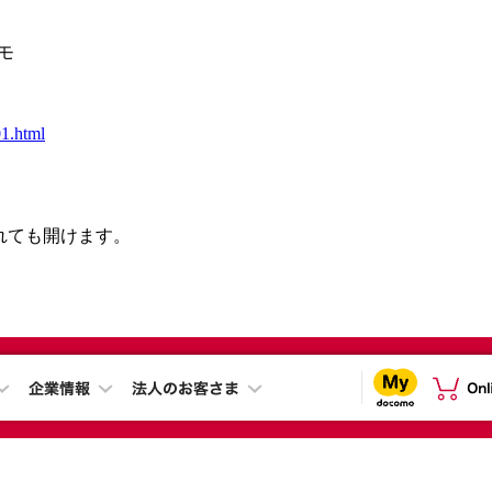
コモ
01.html
されても開けます。