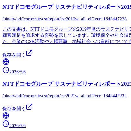
NTTドコモグループ サステナビリティレポート201
/binary/pdf/corporate/csr/report/csr2019w_all.pdf?ver=1648447228
この文書は、NTTドコモグループの2019年度のサステナ
顧客満足を追求する姿勢を示しています。環境保全や社会課題
た、企業のCSR活動や人権尊重、地域社会への貢献につい
保存を開く
2026/5/6
NTTドコモグループ サステナビリティレポート202
/binary/pdf/corporate/csr/report/csr2021w_all.pdf?ver=1648447232
保存を開く
2026/5/6