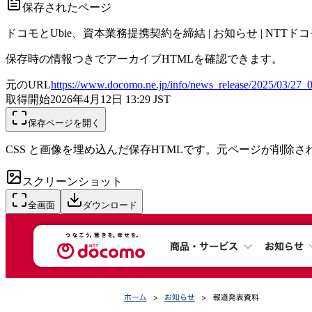
保存されたページ
ドコモとUbie、資本業務提携契約を締結 | お知らせ | NTTド
保存時の情報つきでアーカイブHTMLを確認できます。
元のURL
https://www.docomo.ne.jp/info/news_release/2025/03/27_
取得開始
2026年4月12日 13:29
JST
保存ページを開く
CSS と画像を埋め込んだ保存HTMLです。元ページが削除
スクリーンショット
全画面
ダウンロード