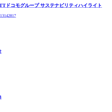
ghlights NTTドコモグループ サステナビリティハイライト
=1713142817
2
3