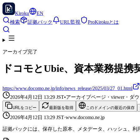
Kiroku
EN
検索
証拠パック
URL監視
Pro
Kirokuとは
アーカイブ完了
ドコモとUbie、資本業務提携契約
https://www.docomo.ne.jp/info/news_release/2025/03/27_01.html
2026年4月12日 13:29
JST
•
アーカイブページ・viewer・
URLをコピー
最新版を取得
このドメインの最近の保存
2026年4月12日 13:29
JST
·
www.docomo.ne.jp
証拠パックには、保存した原本、メタデータ、ハッシュ、利用