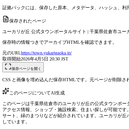
証拠パックには、保存した原本、メタデータ、ハッシュ、利用
保存されたページ
ユーカリが丘 公式タウンポータルサイト | 千葉県佐倉市ユ
保存時の情報つきでアーカイブHTMLを確認できます。
元のURL
https://town.yukarigaoka.jp/
取得開始
2026年4月5日 20:30
JST
保存ページを開く
CSS と画像を埋め込んだ保存HTMLです。元ページが削除
このページについて
AI生成
このページは千葉県佐倉市のユーカリが丘の公式タウンポータル
アクセス情報、ショップ・施設検索、住まい探しが可能です
サート、緑のまつりなどが紹介されています。ユーカリが丘バ
しています。