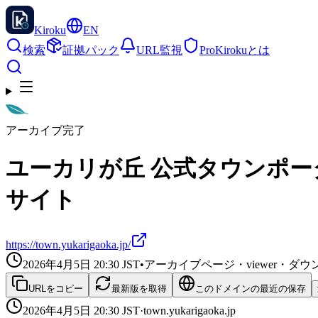
Kiroku
EN
検索
証拠パック
URL監視
Pro
Kirokuとは
アーカイブ完了
ユーカリが丘 公式タウンポー
サイト
https://town.yukarigaoka.jp/
2026年4月5日 20:30
JST
•
アーカイブページ・viewer・
URLをコピー
最新版を取得
このドメインの最近の保存
2026年4月5日 20:30
JST
·
town.yukarigaoka.jp