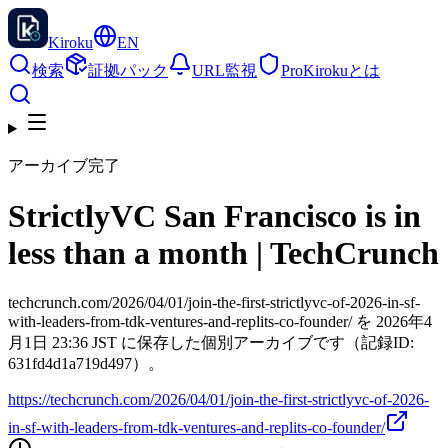
Kiroku
EN
検索
証拠パック
URL監視
Pro
Kirokuとは
アーカイブ完了
StrictlyVC San Francisco is in
less than a month | TechCrunch
techcrunch.com/2026/04/01/join-the-first-strictlyvc-of-2026-in-sf-
with-leaders-from-tdk-ventures-and-replits-co-founder/ を 2026年4
月1日 23:36 JST に保存した個別アーカイブです（記録ID:
631fd4d1a719d497）。
https://techcrunch.com/2026/04/01/join-the-first-strictlyvc-of-2026-
in-sf-with-leaders-from-tdk-ventures-and-replits-co-founder/