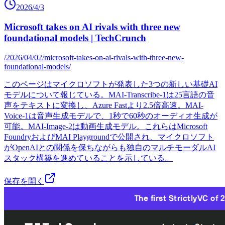
2026/4/3
Microsoft takes on AI rivals with three new
foundational models | TechCrunch
/2026/04/02/microsoft-takes-on-ai-rivals-with-three-new-
foundational-models/
このページはマイクロソフトが発表した3つの新しい基礎AI
モデルについて報じている。MAI-Transcribe-1は25言語の音
声をテキストに変換し、Azure Fastより2.5倍高速。MAI-
Voice-1は音声生成モデルで、1秒で60秒のオーディオ生成が
可能。MAI-Image-2は動画生成モデル。これらはMicrosoft
FoundryおよびMAI Playgroundで公開され、マイクロソフト
がOpenAIとの関係を保ちながらも独自のマルチモーダルAI
スタック構築を進めていることを示している。
保存を開く