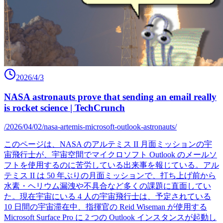
2026/4/3
NASA astronauts prove that sending an email really
is rocket science | TechCrunch
/2026/04/02/nasa-artemis-microsoft-outlook-astronauts/
このページは、NASA のアルテミス II 月面ミッションの宇
宙飛行士が、宇宙空間でマイクロソフト Outlook のメールソ
フトを使用するのに苦労している出来事を報じている。アル
テミス II は 50 年ぶりの月面ミッションで、打ち上げ前から
水素・ヘリウム漏洩や不具合など多くの課題に直面してい
た。現在宇宙にいる 4 人の宇宙飛行士は、予定されている
10 日間の宇宙滞在中、指揮官の Reid Wiseman が使用する
Microsoft Surface Pro に 2 つの Outlook インスタンスが起動し