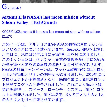
2026/4/3
Artemis II is NASA’s last moon mission without
Silicon Valley | TechCrunch
/2026/04/02/artemis-ii-is-nasas-last-moon-mission-without-silicon-
valley/
このページは、アルテミスIIがNASAの最後の月面ミッショ
ンとなることについて述べています。SpaceXがIPOを上場し
た同日に、米国は54年ぶりに宇宙飛行士を月に送りました。
このミッションは、ベンチャー企業の支援を受けずにNASA
が深宇宙へ人類を送る最後の試みとなる可能性があります。
NASAの月面キャンペーンは、ブッシュ政権時代に巨大ロケ
ットと宇宙船オリオンの開発から始まりました。2010年には
プロジェクトが予算超過となり、民間企業による軌道ロケッ
ト開発プログラムと統合されました。これによりSpaceXは
契約を獲得し、スペース・ローンチ・システム（SLS）ロケ
ットが開発されました。SLSは現在、3人のアメリカ人と1人
のカナダ人を月へ往復させています。