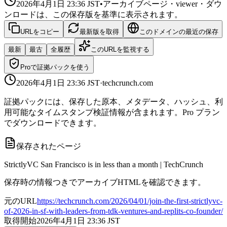
2026年4月1日 23:36
JST
•
アーカイブページ・viewer・ダウ
ンロードは、この保存版を基準に表示されます。
URLをコピー
最新版を取得
このドメインの最近の保存
最新
最古
全履歴
このURLを監視する
Proで証拠パックを使う
2026年4月1日 23:36
JST
·
techcrunch.com
証拠パックには、保存した原本、メタデータ、ハッシュ、利
用可能なタイムスタンプ検証情報が含まれます。Pro プラン
でダウンロードできます。
保存されたページ
StrictlyVC San Francisco is in less than a month | TechCrunch
保存時の情報つきでアーカイブHTMLを確認できます。
元のURL
https://techcrunch.com/2026/04/01/join-the-first-strictlyvc-
of-2026-in-sf-with-leaders-from-tdk-ventures-and-replits-co-founder/
取得開始
2026年4月1日 23:36
JST