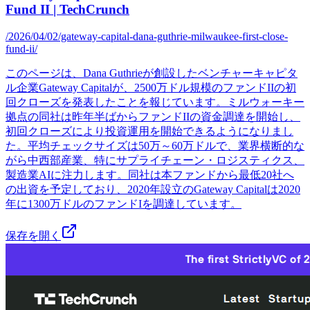
Fund II | TechCrunch
/2026/04/02/gateway-capital-dana-guthrie-milwaukee-first-close-
fund-ii/
このページは、Dana Guthrieが創設したベンチャーキャピタ
ル企業Gateway Capitalが、2500万ドル規模のファンドIIの初
回クローズを発表したことを報じています。ミルウォーキー
拠点の同社は昨年半ばからファンドIIの資金調達を開始し、
初回クローズにより投資運用を開始できるようになりまし
た。平均チェックサイズは50万～60万ドルで、業界横断的な
がら中西部産業、特にサプライチェーン・ロジスティクス、
製造業AIに注力します。同社は本ファンドから最低20社へ
の出資を予定しており、2020年設立のGateway Capitalは2020
年に1300万ドルのファンドIを調達しています。
保存を開く