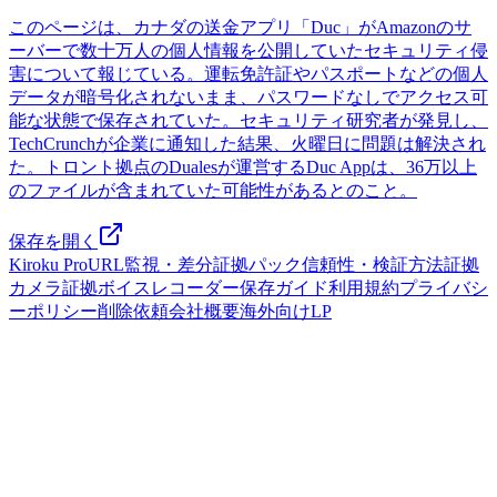
このページは、カナダの送金アプリ「Duc」がAmazonのサ
ーバーで数十万人の個人情報を公開していたセキュリティ侵
害について報じている。運転免許証やパスポートなどの個人
データが暗号化されないまま、パスワードなしでアクセス可
能な状態で保存されていた。セキュリティ研究者が発見し、
TechCrunchが企業に通知した結果、火曜日に問題は解決され
た。トロント拠点のDualesが運営するDuc Appは、36万以上
のファイルが含まれていた可能性があるとのこと。
保存を開く
Kiroku Pro
URL監視・差分
証拠パック
信頼性・検証方法
証拠
カメラ
証拠ボイスレコーダー
保存ガイド
利用規約
プライバシ
ーポリシー
削除依頼
会社概要
海外向けLP