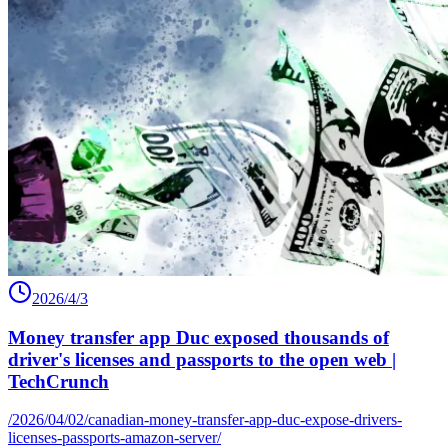
2026/4/3
Money transfer app Duc exposed thousands of
driver's licenses and passports to the open web |
TechCrunch
/2026/04/02/canadian-money-transfer-app-duc-expose-drivers-
licenses-passports-amazon-server/