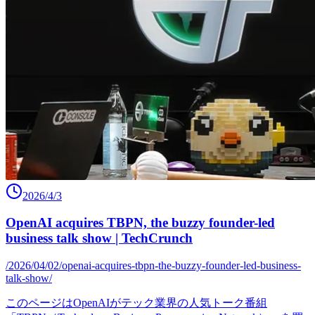
2026/4/3
OpenAI acquires TBPN, the buzzy founder-led
business talk show | TechCrunch
/2026/04/02/openai-acquires-tbpn-the-buzzy-founder-led-business-
talk-show/
このページはOpenAIがテック業界の人気トーク番組