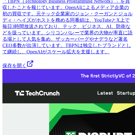
「TBPN（Technology Business Programming Network）」を買
収したことを報じています。OpenAIによるメディア企業の
初の買収です。元テック企業家のジョン・クーガンとジョル
ディ・ヘイズがホストを務める同番組は、YouTubeとX上で
毎日3時間放送されており、テック、ビジネス、AI、防衛な
どを扱っています。シリコンバレーで業界の大物が率直に語
る場として人気を集め、ザッカーバーグやナデラなど著名
CEO多数が出演しています。TBPNは独立したブランドとし
て継続し、OpenAIがスケール拡大を支援します。
保存を開く