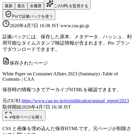
最新
最古
全履歴
このURLを監視する
Proで証拠パックを使う
2026年4月7日 16:38
JST
·
www.caa.go.jp
証拠パックには、保存した原本、メタデータ、ハッシュ、利
用可能なタイムスタンプ検証情報が含まれます。Pro プラン
でダウンロードできます。
保存されたページ
White Paper on Consumer Affairs 2023 (Summary) -Table of
Contents- | CAA
保存時の情報つきでアーカイブHTMLを確認できます。
元のURL
https://www.caa.go.jp/en/publication/annual_report/2023
取得開始
2026年4月7日 16:38
JST
保存ページを開く
CSS と画像を埋め込んだ保存HTMLです。元ページが削除さ