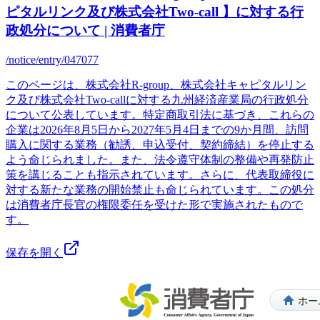
ピタルリンク及び株式会社Two-call 】に対する行
政処分について | 消費者庁
/notice/entry/047077
このページは、株式会社R-group、株式会社キャピタルリン
ク及び株式会社Two-callに対する九州経済産業局の行政処分
について公表しています。特定商取引法に基づき、これらの
企業は2026年8月5日から2027年5月4日までの9か月間、訪問
購入に関する業務（勧誘、申込受付、契約締結）を停止する
よう命じられました。また、法令遵守体制の整備や再発防止
策を講じることも指示されています。さらに、代表取締役に
対する新たな業務の開始禁止も命じられています。この処分
は消費者庁長官の権限委任を受けた形で実施されたもので
す。
保存を開く