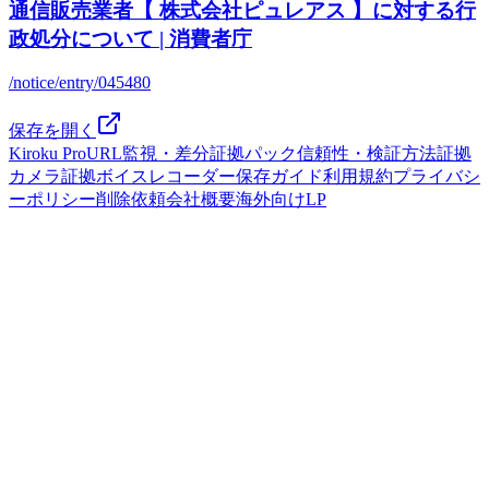
通信販売業者【 株式会社ピュレアス 】に対する行
政処分について | 消費者庁
/notice/entry/045480
保存を開く
Kiroku Pro
URL監視・差分
証拠パック
信頼性・検証方法
証拠
カメラ
証拠ボイスレコーダー
保存ガイド
利用規約
プライバシ
ーポリシー
削除依頼
会社概要
海外向けLP