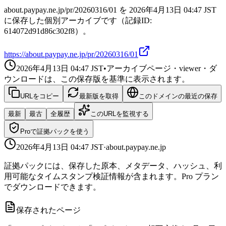
about.paypay.ne.jp/pr/20260316/01 を 2026年4月13日 04:47 JST
に保存した個別アーカイブです（記録ID:
614072d91d86c302f8）。
https://about.paypay.ne.jp/pr/20260316/01
2026年4月13日 04:47
JST
•
アーカイブページ・viewer・ダ
ウンロードは、この保存版を基準に表示されます。
URLをコピー
最新版を取得
このドメインの最近の保存
最新
最古
全履歴
このURLを監視する
Proで証拠パックを使う
2026年4月13日 04:47
JST
·
about.paypay.ne.jp
証拠パックには、保存した原本、メタデータ、ハッシュ、利
用可能なタイムスタンプ検証情報が含まれます。Pro プラン
でダウンロードできます。
保存されたページ