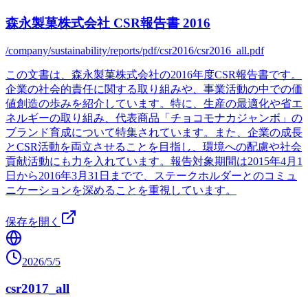
森永製菓株式会社 CSR報告書 2016
/company/sustainability/reports/pdf/csr2016/csr2016_all.pdf
この文書は、森永製菓株式会社の2016年度CSR報告書です。
企業の社会的責任に関する取り組みや、事業活動の中での価
値創造の歩みを紹介しています。特に、生産の最適化や省エ
ネルギーの取り組み、代表商品「チョコモナカジャンボ」の
ブランド育成について特集されています。また、企業の成長
とCSR活動を両立させることを目指し、環境への配慮や社会
貢献活動にも力を入れています。報告対象期間は2015年4月1
日から2016年3月31日までで、ステークホルダーとのコミュ
ニケーションを深めることを重視しています。
保存を開く
2026/5/5
csr2017_all