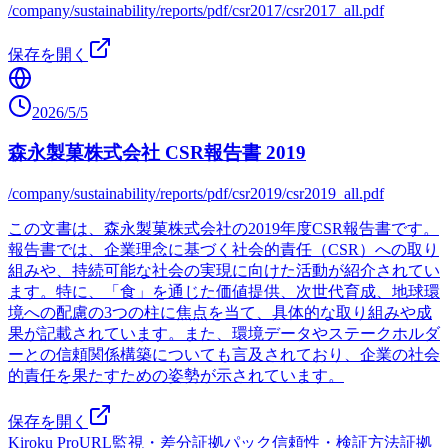
/company/sustainability/reports/pdf/csr2017/csr2017_all.pdf
保存を開く
2026/5/5
森永製菓株式会社 CSR報告書 2019
/company/sustainability/reports/pdf/csr2019/csr2019_all.pdf
この文書は、森永製菓株式会社の2019年度CSR報告書です。
報告書では、企業理念に基づく社会的責任（CSR）への取り
組みや、持続可能な社会の実現に向けた活動が紹介されてい
ます。特に、「食」を通じた価値提供、次世代育成、地球環
境への配慮の3つの柱に焦点を当て、具体的な取り組みや成
果が記載されています。また、環境データやステークホルダ
ーとの信頼関係構築についても言及されており、企業の社会
的責任を果たすための姿勢が示されています。
保存を開く
Kiroku Pro
URL監視・差分
証拠パック
信頼性・検証方法
証拠