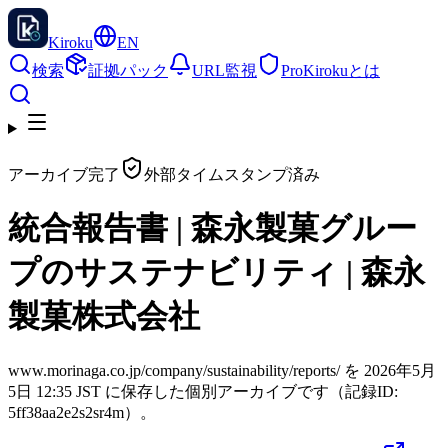
Kiroku
EN
検索
証拠パック
URL監視
Pro
Kirokuとは
アーカイブ完了
外部タイムスタンプ済み
統合報告書 | 森永製菓グルー
プのサステナビリティ | 森永
製菓株式会社
www.morinaga.co.jp/company/sustainability/reports/ を 2026年5月
5日 12:35 JST に保存した個別アーカイブです（記録ID:
5ff38aa2e2s2sr4m）。