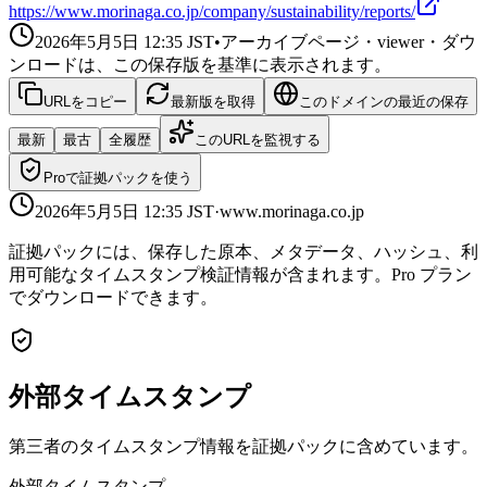
https://www.morinaga.co.jp/company/sustainability/reports/
2026年5月5日 12:35
JST
•
アーカイブページ・viewer・ダウ
ンロードは、この保存版を基準に表示されます。
URLをコピー
最新版を取得
このドメインの最近の保存
最新
最古
全履歴
このURLを監視する
Proで証拠パックを使う
2026年5月5日 12:35
JST
·
www.morinaga.co.jp
証拠パックには、保存した原本、メタデータ、ハッシュ、利
用可能なタイムスタンプ検証情報が含まれます。Pro プラン
でダウンロードできます。
外部タイムスタンプ
第三者のタイムスタンプ情報を証拠パックに含めています。
外部タイムスタンプ