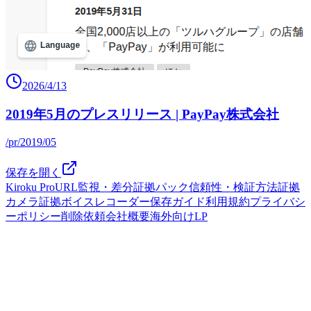
2026/4/13
2019年5月のプレスリリース | PayPay株式会社
/pr/2019/05
保存を開く
Kiroku Pro
URL監視・差分
証拠パック
信頼性・検証方法
証拠
カメラ
証拠ボイスレコーダー
保存ガイド
利用規約
プライバシ
ーポリシー
削除依頼
会社概要
海外向けLP