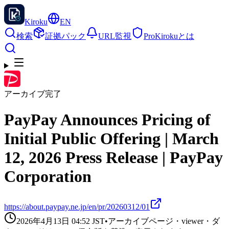
Kiroku
EN
検索
証拠パック
URL監視
Pro
Kirokuとは
アーカイブ完了
PayPay Announces Pricing of
Initial Public Offering | March
12, 2026 Press Release | PayPay
Corporation
https://about.paypay.ne.jp/en/pr/20260312/01
2026年4月13日 04:52
JST
•
アーカイブページ・viewer・ダ