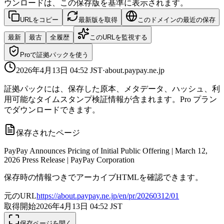
ウンロードは、この保存版を基準に表示されます。
URLをコピー
最新版を取得
このドメインの最近の保存
最新
最古
全履歴
このURLを監視する
Proで証拠パックを使う
2026年4月13日 04:52
JST
·
about.paypay.ne.jp
証拠パックには、保存した原本、メタデータ、ハッシュ、利
用可能なタイムスタンプ検証情報が含まれます。Pro プラン
でダウンロードできます。
保存されたページ
PayPay Announces Pricing of Initial Public Offering | March 12,
2026 Press Release | PayPay Corporation
保存時の情報つきでアーカイブHTMLを確認できます。
元のURL
https://about.paypay.ne.jp/en/pr/20260312/01
取得開始
2026年4月13日 04:52
JST
保存ページを開く