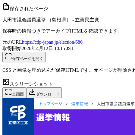
保存されたページ
大田市議会議員選挙 （島根県） - 立憲民主党
保存時の情報つきでアーカイブHTMLを確認できます。
元のURL
https://cdp-japan.jp/election/686
取得開始
2026年4月12日 10:15
JST
保存ページを開く
CSS と画像を埋め込んだ保存HTMLです。元ページが削除
スクリーンショット
全画面
ダウンロード