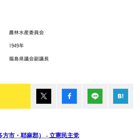
多方市・耶麻郡） - 立憲民主党