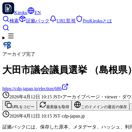
Kiroku
EN
検索
証拠パック
URL監視
Pro
Kirokuとは
アーカイブ完了
大田市議会議員選挙 （島根県）
https://cdp-japan.jp/election/686
2026年4月12日 10:15
JST
•
アーカイブページ・viewer・
URLをコピー
最新版を取得
このドメインの最近の保存
2026年4月12日 10:15
JST
·
cdp-japan.jp
証拠パックには、保存した原本、メタデータ、ハッシュ、利用