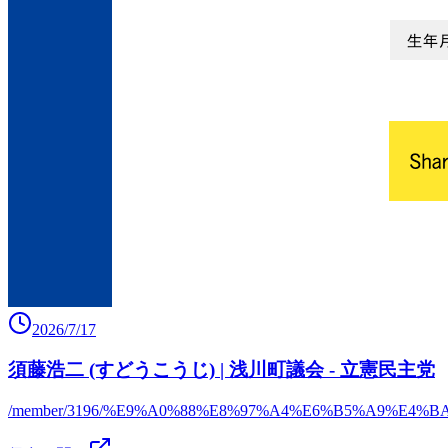
2026/7/17
須藤浩二 (すどうこうじ) | 浅川町議会 - 立憲民主党
/member/3196/%E9%A0%88%E8%97%A4%E6%B5%A9%E4%B