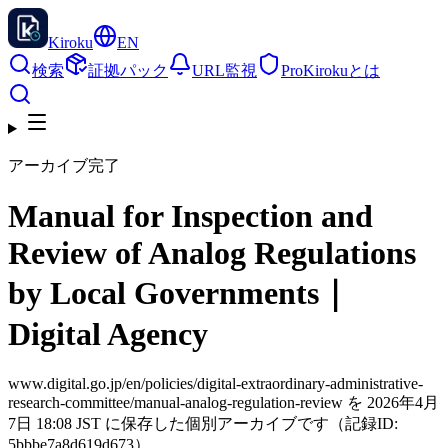
Kiroku
EN
検索
証拠パック
URL監視
Pro
Kirokuとは
アーカイブ完了
Manual for Inspection and
Review of Analog Regulations
by Local Governments｜
Digital Agency
www.digital.go.jp/en/policies/digital-extraordinary-administrative-
research-committee/manual-analog-regulation-review を 2026年4月
7日 18:08 JST に保存した個別アーカイブです（記録ID:
5bbbe7a8d619d673）。