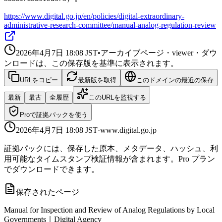
https://www.digital.go.jp/en/policies/digital-extraordinary-
administrative-research-committee/manual-analog-regulation-review
2026年4月7日 18:08
JST
•
アーカイブページ・viewer・ダウ
ンロードは、この保存版を基準に表示されます。
URLをコピー
最新版を取得
このドメインの最近の保存
最新
最古
全履歴
このURLを監視する
Proで証拠パックを使う
2026年4月7日 18:08
JST
·
www.digital.go.jp
証拠パックには、保存した原本、メタデータ、ハッシュ、利
用可能なタイムスタンプ検証情報が含まれます。Pro プラン
でダウンロードできます。
保存されたページ
Manual for Inspection and Review of Analog Regulations by Local
Governments｜Digital Agency