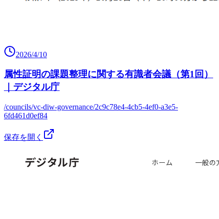
2026/4/10
属性証明の課題整理に関する有識者会議（第1回）
｜デジタル庁
/councils/vc-diw-governance/2c9c78e4-4cb5-4ef0-a3e5-
6fd461d0ef84
保存を開く