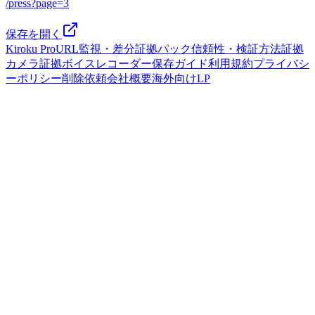
/press?page=3
保存を開く
Kiroku Pro
URL監視・差分
証拠パック
信頼性・検証方法
証拠
カメラ
証拠ボイスレコーダー
保存ガイド
利用規約
プライバシ
ーポリシー
削除依頼
会社概要
海外向けLP