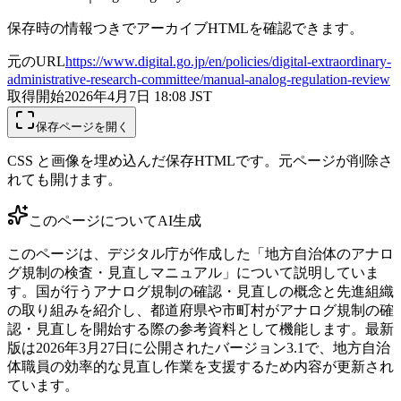
保存時の情報つきでアーカイブHTMLを確認できます。
元のURL
https://www.digital.go.jp/en/policies/digital-extraordinary-
administrative-research-committee/manual-analog-regulation-review
取得開始
2026年4月7日 18:08
JST
保存ページを開く
CSS と画像を埋め込んだ保存HTMLです。元ページが削除さ
れても開けます。
このページについて
AI生成
このページは、デジタル庁が作成した「地方自治体のアナロ
グ規制の検査・見直しマニュアル」について説明していま
す。国が行うアナログ規制の確認・見直しの概念と先進組織
の取り組みを紹介し、都道府県や市町村がアナログ規制の確
認・見直しを開始する際の参考資料として機能します。最新
版は2026年3月27日に公開されたバージョン3.1で、地方自治
体職員の効率的な見直し作業を支援するため内容が更新され
ています。