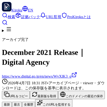
Kiroku
EN
検索
証拠パック
URL監視
Pro
Kirokuとは
アーカイブ完了
December 2021 Release｜
Digital Agency
https://www.digital.go.jp/en/news/WvXlK3_q
2026年4月7日 18:31
JST
•
アーカイブページ・viewer・ダウ
ンロードは、この保存版を基準に表示されます。
URLをコピー
最新版を取得
このドメインの最近の保存
最新
最古
全履歴
このURLを監視する