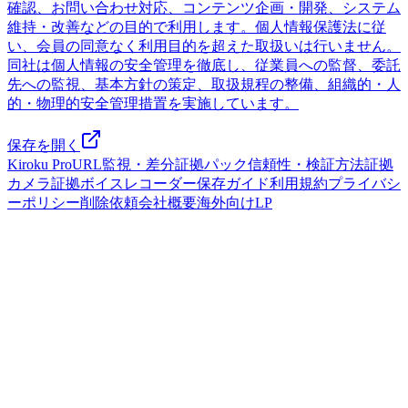
確認、お問い合わせ対応、コンテンツ企画・開発、システム
維持・改善などの目的で利用します。個人情報保護法に従
い、会員の同意なく利用目的を超えた取扱いは行いません。
同社は個人情報の安全管理を徹底し、従業員への監督、委託
先への監視、基本方針の策定、取扱規程の整備、組織的・人
的・物理的安全管理措置を実施しています。
保存を開く
Kiroku Pro
URL監視・差分
証拠パック
信頼性・検証方法
証拠
カメラ
証拠ボイスレコーダー
保存ガイド
利用規約
プライバシ
ーポリシー
削除依頼
会社概要
海外向けLP