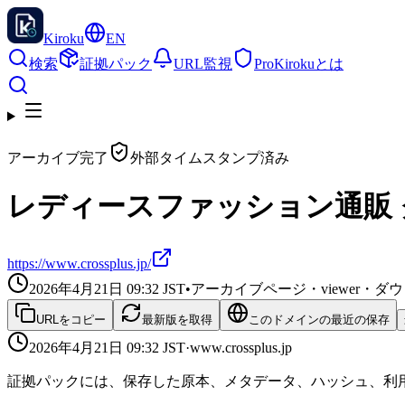
Kiroku
EN
検索
証拠パック
URL監視
Pro
Kirokuとは
アーカイブ完了
外部タイムスタンプ済み
レディースファッション通販
https://www.crossplus.jp/
2026年4月21日 09:32
JST
•
アーカイブページ・viewer・
URLをコピー
最新版を取得
このドメインの最近の保存
2026年4月21日 09:32
JST
·
www.crossplus.jp
証拠パックには、保存した原本、メタデータ、ハッシュ、利用