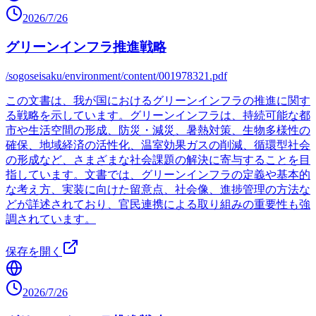
2026/7/26
グリーンインフラ推進戦略
/sogoseisaku/environment/content/001978321.pdf
この文書は、我が国におけるグリーンインフラの推進に関す
る戦略を示しています。グリーンインフラは、持続可能な都
市や生活空間の形成、防災・減災、暑熱対策、生物多様性の
確保、地域経済の活性化、温室効果ガスの削減、循環型社会
の形成など、さまざまな社会課題の解決に寄与することを目
指しています。文書では、グリーンインフラの定義や基本的
な考え方、実装に向けた留意点、社会像、進捗管理の方法な
どが詳述されており、官民連携による取り組みの重要性も強
調されています。
保存を開く
2026/7/26