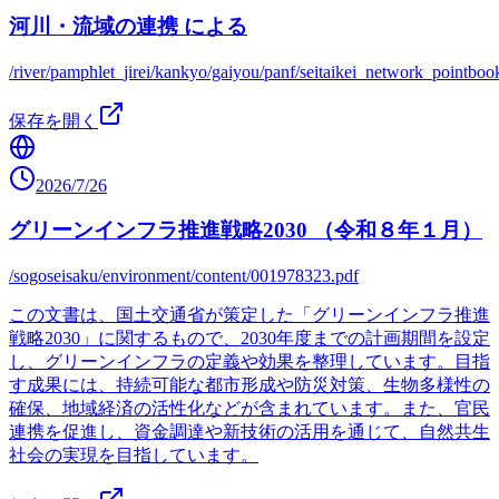
河川・流域の連携 による
/river/pamphlet_jirei/kankyo/gaiyou/panf/seitaikei_network_pointboo
保存を開く
2026/7/26
グリーンインフラ推進戦略2030 （令和８年１月）
/sogoseisaku/environment/content/001978323.pdf
この文書は、国土交通省が策定した「グリーンインフラ推進
戦略2030」に関するもので、2030年度までの計画期間を設定
し、グリーンインフラの定義や効果を整理しています。目指
す成果には、持続可能な都市形成や防災対策、生物多様性の
確保、地域経済の活性化などが含まれています。また、官民
連携を促進し、資金調達や新技術の活用を通じて、自然共生
社会の実現を目指しています。