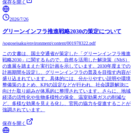
保存を開く
2026/7/26
グリーンインフラ推進戦略2030の策定について
/sogoseisaku/environment/content/001978322.pdf
この文書は、国土交通省が策定した「グリーンインフラ推進
戦略2030」に関するもので、自然を活用した解決策（NbS）
の進展を踏まえた実行計画を示しています。2030年度までの
計画期間を設定し、グリーンインフラの普及を目指す内容が
盛り込まれています。具体的には、分かりやすい説明や環境
整備策のまとめ、KPIの設定などが行われ、社会課題解決に
向けた取り組みが体系的に整理されています。さらに、地域
経済の活性化や生物多様性の保全、温室効果ガスの削減な
ど、多様な効果を見える化し、官民の協力を促進することが
強調されています。
保存を開く