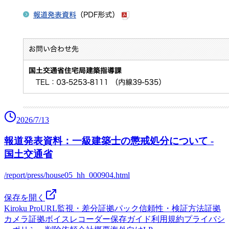
2026/7/13
報道発表資料：一級建築士の懲戒処分について -
国土交通省
/report/press/house05_hh_000904.html
保存を開く
Kiroku Pro
URL監視・差分
証拠パック
信頼性・検証方法
証拠
カメラ
証拠ボイスレコーダー
保存ガイド
利用規約
プライバシ