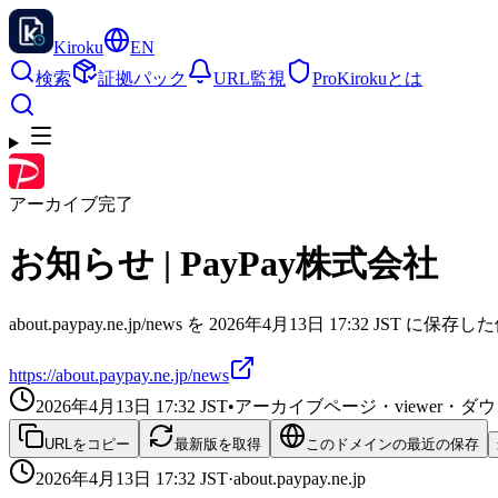
Kiroku
EN
検索
証拠パック
URL監視
Pro
Kirokuとは
アーカイブ完了
お知らせ | PayPay株式会社
about.paypay.ne.jp/news を 2026年4月13日 17:32 JST
https://about.paypay.ne.jp/news
2026年4月13日 17:32
JST
•
アーカイブページ・viewer・
URLをコピー
最新版を取得
このドメインの最近の保存
2026年4月13日 17:32
JST
·
about.paypay.ne.jp