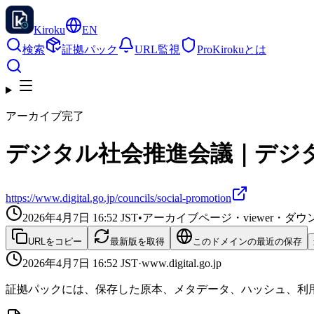
Kiroku
EN
検索
証拠パック
URL監視
Pro
Kirokuとは
アーカイブ完了
デジタル社会推進会議｜デジ
https://www.digital.go.jp/councils/social-promotion
2026年4月7日 16:52
JST
•
アーカイブページ・viewer・
URLをコピー
最新版を取得
このドメインの最近の保存
2026年4月7日 16:52
JST
·
www.digital.go.jp
証拠パックには、保存した原本、メタデータ、ハッシュ、利用