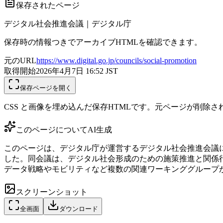
保存されたページ
デジタル社会推進会議｜デジタル庁
保存時の情報つきでアーカイブHTMLを確認できます。
元のURL
https://www.digital.go.jp/councils/social-promotion
取得開始
2026年4月7日 16:52
JST
保存ページを開く
CSS と画像を埋め込んだ保存HTMLです。元ページが削除
このページについて
AI生成
このページは、デジタル庁が運営するデジタル社会推進会議に
した。同会議は、デジタル社会形成のための施策推進と関係行政
データ戦略やモビリティなど複数の関連ワーキンググループ
スクリーンショット
全画面
ダウンロード