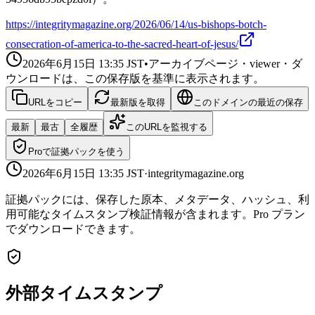
https://integritymagazine.org/2026/06/14/us-bishops-botch-
consecration-of-america-to-the-sacred-heart-of-jesus/
2026年6月15日 13:35
JST
•
アーカイブページ・viewer・ダ
ウンロードは、この保存版を基準に表示されます。
URLをコピー
最新版を取得
このドメインの最近の保存
最新
最古
全履歴
このURLを監視する
Proで証拠パックを使う
2026年6月15日 13:35
JST
·
integritymagazine.org
証拠パックには、保存した原本、メタデータ、ハッシュ、利
用可能なタイムスタンプ検証情報が含まれます。Pro プラン
でダウンロードできます。
外部タイムスタンプ