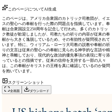
このページについて
AI生成
このページは、アメリカ合衆国のカトリック司教団が、イエ
スの聖心への奉献を行った際の問題点を指摘しています。奉
献は合衆国設立250周年を記念して行われ、多くのカトリッ
ク教徒が歓迎しましたが、司教たちの祈りの内容が従来の奉
献から大きく逸脱しているため、その有効性が疑問視されて
います。特に、ウィリアム・ローリ大司教の説教や奉献の祈
りの文言は従来の聖心への奉献に見られる神学的な言語や精
神と乖離しており、現代的な政治的優先事項の表現に寄り添
っているとの指摘です。従来の信仰を支持する一部の人々
は、この奉献がキリストの王権を真に確認しているのか疑問
を抱いています。
スクリーンショット
全画面
ダウンロード