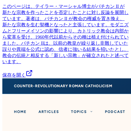
このページは、テイラー・マーシャル博士がバチカン II が
新たな宗教を作ったことを否定したことに対し反論を展開し
ています。著者は、バチカン II が教会の権威を置き換え、
新たな宗教を生む契機となったと主張しています。モダニズ
ムとフリーメイソンの影響により、カトリック教会は内部か
ら変革を受け、1960年代以前からその種は植え付けられてい
ました。バチカン IIは、以前の教皇が繰り返し非難していた
誤りや異端を公式に認め、信者に強いる結果を招いたとし、
教会の伝統と相反する「新しい宗教」が確立されたと述べて
います。
保存を開く