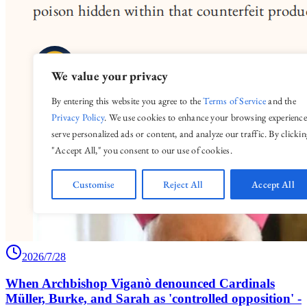
2026/7/28
When Archbishop Viganò denounced Cardinals
Müller, Burke, and Sarah as 'controlled opposition' -