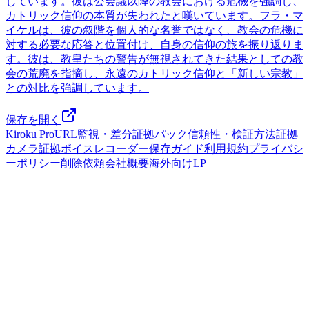
しています。彼は公会議以降の教会における危機を強調し、
カトリック信仰の本質が失われたと嘆いています。フラ・マ
イケルは、彼の叙階を個人的な名誉ではなく、教会の危機に
対する必要な応答と位置付け、自身の信仰の旅を振り返りま
す。彼は、教皇たちの警告が無視されてきた結果としての教
会の荒廃を指摘し、永遠のカトリック信仰と「新しい宗教」
との対比を強調しています。
保存を開く
Kiroku Pro
URL監視・差分
証拠パック
信頼性・検証方法
証拠
カメラ
証拠ボイスレコーダー
保存ガイド
利用規約
プライバシ
ーポリシー
削除依頼
会社概要
海外向けLP