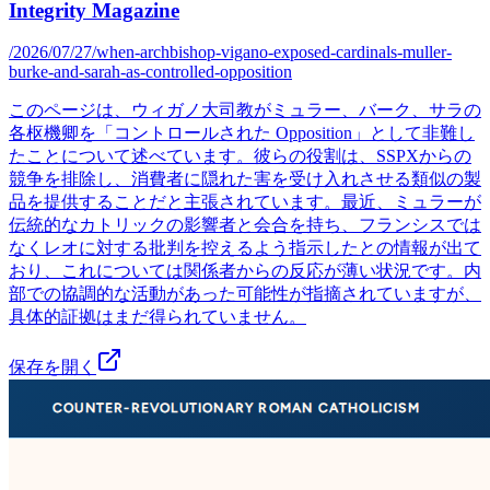
Integrity Magazine
/2026/07/27/when-archbishop-vigano-exposed-cardinals-muller-
burke-and-sarah-as-controlled-opposition
このページは、ウィガノ大司教がミュラー、バーク、サラの
各枢機卿を「コントロールされた Opposition」として非難し
たことについて述べています。彼らの役割は、SSPXからの
競争を排除し、消費者に隠れた害を受け入れさせる類似の製
品を提供することだと主張されています。最近、ミュラーが
伝統的なカトリックの影響者と会合を持ち、フランシスでは
なくレオに対する批判を控えるよう指示したとの情報が出て
おり、これについては関係者からの反応が薄い状況です。内
部での協調的な活動があった可能性が指摘されていますが、
具体的証拠はまだ得られていません。
保存を開く