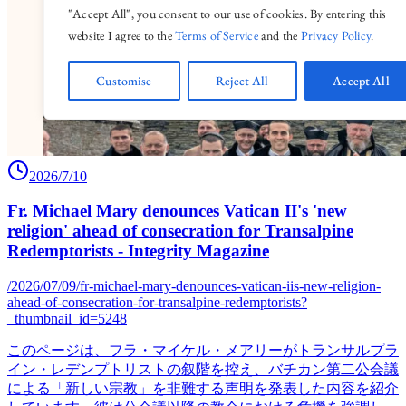
2026/7/10
Fr. Michael Mary denounces Vatican II's 'new
religion' ahead of consecration for Transalpine
Redemptorists - Integrity Magazine
/2026/07/09/fr-michael-mary-denounces-vatican-iis-new-religion-
ahead-of-consecration-for-transalpine-redemptorists?
_thumbnail_id=5248
このページは、フラ・マイケル・メアリーがトランサルプラ
イン・レデンプトリストの叙階を控え、バチカン第二公会議
による「新しい宗教」を非難する声明を発表した内容を紹介