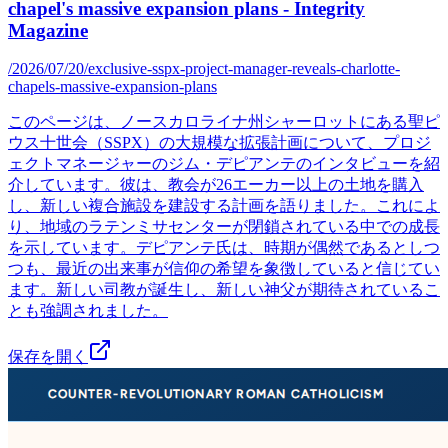
chapel's massive expansion plans - Integrity
Magazine
/2026/07/20/exclusive-sspx-project-manager-reveals-charlotte-
chapels-massive-expansion-plans
このページは、ノースカロライナ州シャーロットにある聖ピ
ウス十世会（SSPX）の大規模な拡張計画について、プロジ
ェクトマネージャーのジム・デピアンテのインタビューを紹
介しています。彼は、教会が26エーカー以上の土地を購入
し、新しい複合施設を建設する計画を語りました。これによ
り、地域のラテンミサセンターが閉鎖されている中での成長
を示しています。デピアンテ氏は、時期が偶然であるとしつ
つも、最近の出来事が信仰の希望を象徴していると信じてい
ます。新しい司教が誕生し、新しい神父が期待されているこ
とも強調されました。
保存を開く