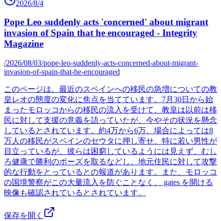
2026/8/4
Pope Leo suddenly acts 'concerned' about migrant
invasion of Spain that he encouraged - Integrity
Magazine
/2026/08/03/pope-leo-suddenly-acts-concerned-about-migrant-
invasion-of-spain-that-he-encouraged
このページは、最近のスペインへの移民の急増についての教
皇レオの態度の変化に焦点を当てています。7月30日から始
まったモロッコからの移民の流入を受けて、教皇は以前は移
民に対して支援の意義を語っていたが、今やその状況を懸念
しているとされています。約4万から6万、場合によっては8
万人の移民がスペインのセウタに押し寄せ、特に若い男性が
目立っているが、彼らは困窮しているようには見えず、むし
ろ健康で勝利のポーズを取るなどし、地元住民に対して攻撃
的な行動をとっているとの報道があります。また、モロッコ
の国境警察がこの大量流入を防ぐことなく、 gates を開ける
映像も確認されているとされています。
保存を開く