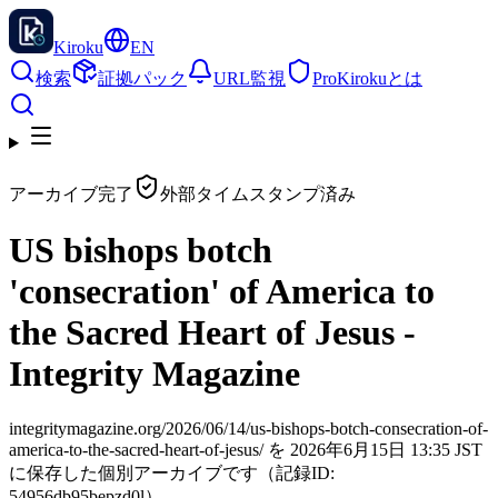
Kiroku
EN
検索
証拠パック
URL監視
Pro
Kirokuとは
アーカイブ完了
外部タイムスタンプ済み
US bishops botch
'consecration' of America to
the Sacred Heart of Jesus -
Integrity Magazine
integritymagazine.org/2026/06/14/us-bishops-botch-consecration-of-
america-to-the-sacred-heart-of-jesus/ を 2026年6月15日 13:35 JST
に保存した個別アーカイブです（記録ID:
54956db95bepzd0l）。