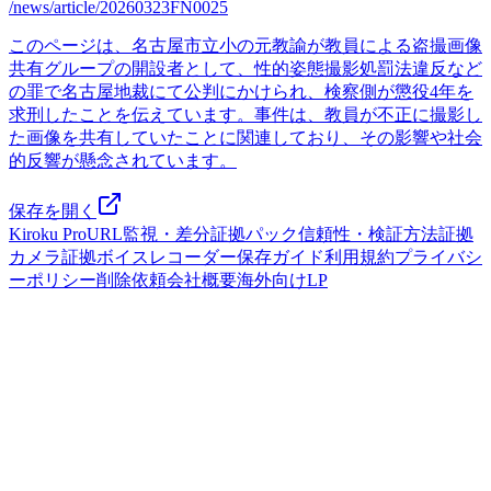
/news/article/20260323FN0025
このページは、名古屋市立小の元教諭が教員による盗撮画像
共有グループの開設者として、性的姿態撮影処罰法違反など
の罪で名古屋地裁にて公判にかけられ、検察側が懲役4年を
求刑したことを伝えています。事件は、教員が不正に撮影し
た画像を共有していたことに関連しており、その影響や社会
的反響が懸念されています。
保存を開く
Kiroku Pro
URL監視・差分
証拠パック
信頼性・検証方法
証拠
カメラ
証拠ボイスレコーダー
保存ガイド
利用規約
プライバシ
ーポリシー
削除依頼
会社概要
海外向けLP