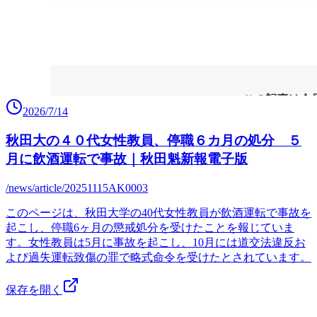
2026/7/14
秋田大の４０代女性教員、停職６カ月の処分 ５
月に飲酒運転で事故｜秋田魁新報電子版
/news/article/20251115AK0003
このページは、秋田大学の40代女性教員が飲酒運転で事故を
起こし、停職6ヶ月の懲戒処分を受けたことを報じていま
す。女性教員は5月に事故を起こし、10月には道交法違反お
よび過失運転致傷の罪で略式命令を受けたとされています。
保存を開く