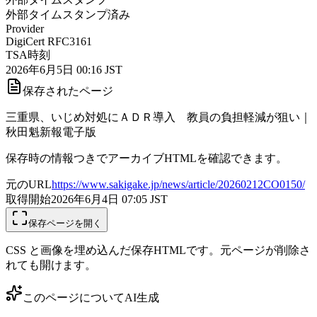
外部タイムスタンプ済み
Provider
DigiCert RFC3161
TSA時刻
2026年6月5日 00:16 JST
保存されたページ
三重県、いじめ対処にＡＤＲ導入 教員の負担軽減が狙い｜
秋田魁新報電子版
保存時の情報つきでアーカイブHTMLを確認できます。
元のURL
https://www.sakigake.jp/news/article/20260212CO0150/
取得開始
2026年6月4日 07:05
JST
保存ページを開く
CSS と画像を埋め込んだ保存HTMLです。元ページが削除さ
れても開けます。
このページについて
AI生成