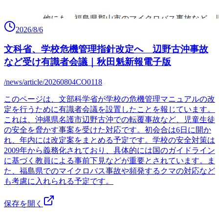
2026/8/6
文科省、学校危機管理指針改定へ 辺野古沖事故
など受け有識者会議｜秋田魁新報電子版
/news/article/20260804CO0118
このページは、文部科学省が学校の危機管理マニュアルの改
定を行うために有識者会議を設置したことを報じています。
これは、沖縄県名護市辺野古沖での転覆事故など、児童生徒
の安全を脅かす事案を受けた対応です。初会合は6日に開か
れ、年内には改定案をまとめる予定です。学校の安全対策は
2009年から義務化されており、具体的には国のガイドライン
に基づく教員による事前下見などが重要とされています。ま
た、福島県でのマイクロバス事故や頻発するクマの対応など
も考慮に入れられる予定です。
保存を開く