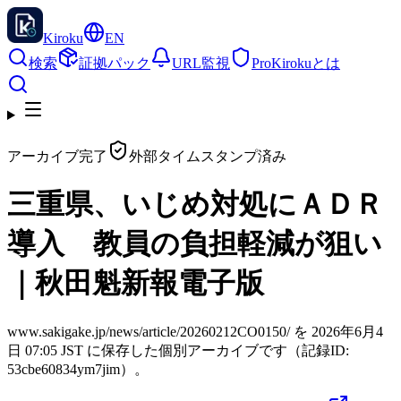
Kiroku
EN
検索
証拠パック
URL監視
Pro
Kirokuとは
アーカイブ完了
外部タイムスタンプ済み
三重県、いじめ対処にＡＤＲ
導入 教員の負担軽減が狙い
｜秋田魁新報電子版
www.sakigake.jp/news/article/20260212CO0150/ を 2026年6月4
日 07:05 JST に保存した個別アーカイブです（記録ID:
53cbe60834ym7jim）。