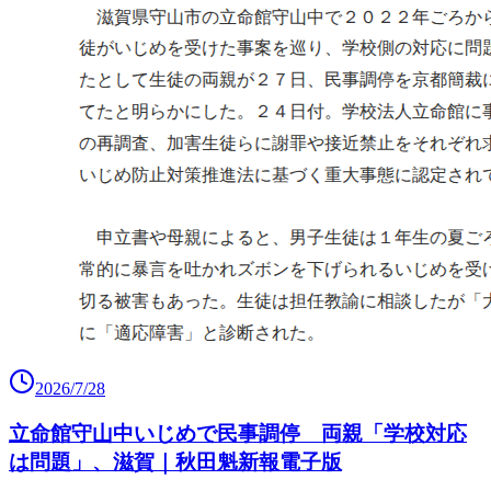
2026/7/28
立命館守山中いじめで民事調停 両親「学校対応
は問題」、滋賀｜秋田魁新報電子版