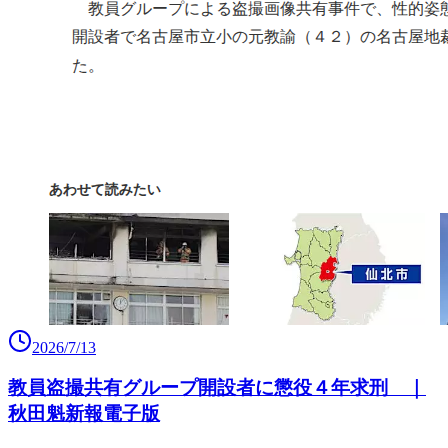
2026/7/13
教員盗撮共有グループ開設者に懲役４年求刑 ｜
秋田魁新報電子版