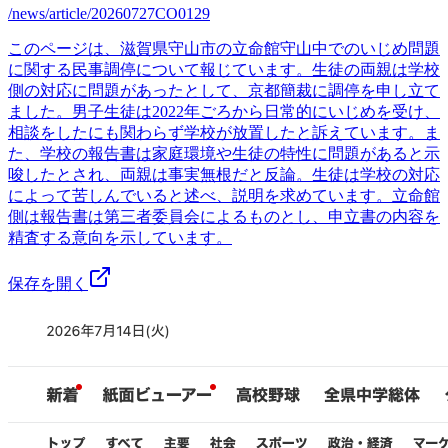
/news/article/20260727CO0129
このページは、滋賀県守山市の立命館守山中でのいじめ問題
に関する民事調停について報じています。生徒の両親は学校
側の対応に問題があったとして、京都簡裁に調停を申し立て
ました。男子生徒は2022年ごろから日常的にいじめを受け、
相談をしたにも関わらず学校が放置したと訴えています。ま
た、学校の報告書は家庭環境や生徒の特性に問題があると示
唆したとされ、両親は事実無根だと反論。生徒は学校の対応
によって苦しんでいると述べ、説明を求めています。立命館
側は報告書は第三者委員会によるものとし、申立書の内容を
精査する意向を示しています。
保存を開く