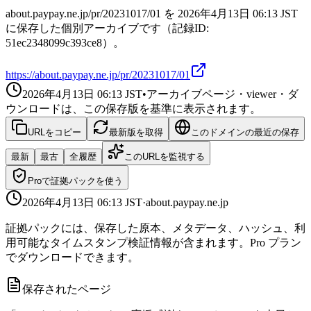
about.paypay.ne.jp/pr/20231017/01 を 2026年4月13日 06:13 JST
に保存した個別アーカイブです（記録ID:
51ec2348099c393ce8）。
https://about.paypay.ne.jp/pr/20231017/01
2026年4月13日 06:13
JST
•
アーカイブページ・viewer・ダ
ウンロードは、この保存版を基準に表示されます。
URLをコピー
最新版を取得
このドメインの最近の保存
最新
最古
全履歴
このURLを監視する
Proで証拠パックを使う
2026年4月13日 06:13
JST
·
about.paypay.ne.jp
証拠パックには、保存した原本、メタデータ、ハッシュ、利
用可能なタイムスタンプ検証情報が含まれます。Pro プラン
でダウンロードできます。
保存されたページ