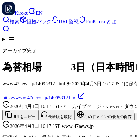
Kiroku
EN
検索
証拠パック
URL監視
Pro
Kirokuとは
アーカイブ完了
為替相場 3日（日本時間16
www.47news.jp/14095312.html を 2026年4月3日 16:17 
https://www.47news.jp/14095312.html
2026年4月3日 16:17
JST
•
アーカイブページ・viewer・
URLをコピー
最新版を取得
このドメインの最近の保存
2026年4月3日 16:17
JST
·
www.47news.jp