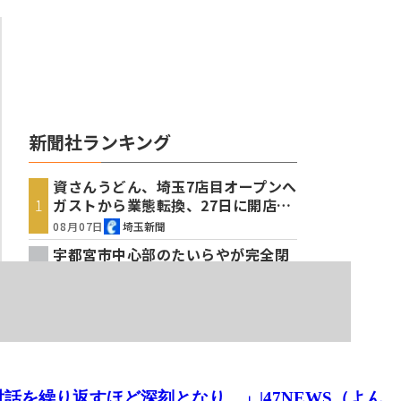
を繰り返すほど深刻となり…」|47NEWS（よん