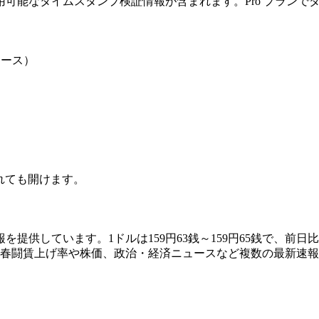
可能なタイムスタンプ検証情報が含まれます。Pro プランで
ュース）
されても開けます。
提供しています。1ドルは159円63銭～159円65銭で、前日比マ
に春闘賃上げ率や株価、政治・経済ニュースなど複数の最新速