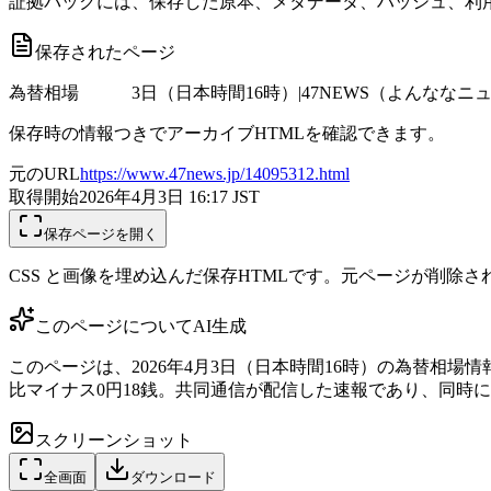
証拠パックには、保存した原本、メタデータ、ハッシュ、利用
保存されたページ
為替相場 3日（日本時間16時）|47NEWS（よんななニ
保存時の情報つきでアーカイブHTMLを確認できます。
元のURL
https://www.47news.jp/14095312.html
取得開始
2026年4月3日 16:17
JST
保存ページを開く
CSS と画像を埋め込んだ保存HTMLです。元ページが削除
このページについて
AI生成
このページは、2026年4月3日（日本時間16時）の為替相場情報を
比マイナス0円18銭。共同通信が配信した速報であり、同時
スクリーンショット
全画面
ダウンロード