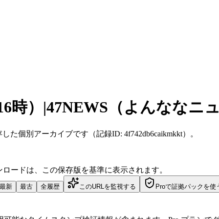
時）|47NEWS（よんななニ
JST に保存した個別アーカイブです（記録ID: 4f742db6caikmkkt）。
ダウンロードは、この保存版を基準に表示されます。
最新
最古
全履歴
このURLを監視する
Proで証拠パックを使