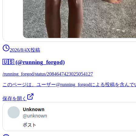
2026/8/4
X投稿
🇺🇸 (@running_forgod)
/running_forgod/status/2084647423025054127
このページは、ユーザー@running_forgodによる投稿
保存を開く