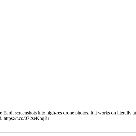
rth screenshots into high-res drone photos. It it works on literally a
d. https://t.co/072seKhqBr