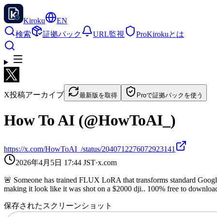
Kiroku
EN
検索
証拠パック
URL監視
Pro
Kirokuとは
X投稿アーカイブ
最新版を取得
Proで証拠パックを使う
How To AI (@HowToAI_)
https://x.com/HowToAI_/status/2040712276072923141
2026年4月5日 17:44
JST
·
x.com
🚨 Someone has trained FLUX LoRA that transforms standard Google Ea
making it look like it was shot on a $2000 dji.. 100% free to downloa
保存されたスクリーンショット