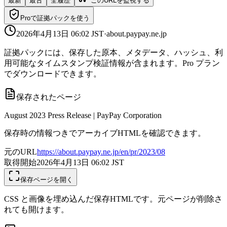
最新
最古
全履歴
このURLを監視する
Proで証拠パックを使う
2026年4月13日 06:02
JST
·
about.paypay.ne.jp
証拠パックには、保存した原本、メタデータ、ハッシュ、利
用可能なタイムスタンプ検証情報が含まれます。Pro プラン
でダウンロードできます。
保存されたページ
August 2023 Press Release | PayPay Corporation
保存時の情報つきでアーカイブHTMLを確認できます。
元のURL
https://about.paypay.ne.jp/en/pr/2023/08
取得開始
2026年4月13日 06:02
JST
保存ページを開く
CSS と画像を埋め込んだ保存HTMLです。元ページが削除さ
れても開けます。