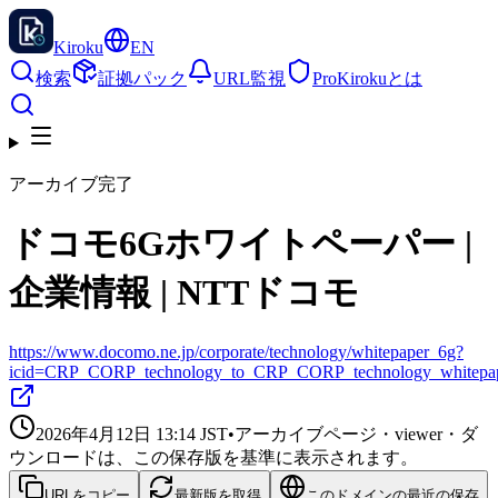
Kiroku
EN
検索
証拠パック
URL監視
Pro
Kirokuとは
アーカイブ完了
ドコモ6Gホワイトペーパー |
企業情報 | NTTドコモ
https://www.docomo.ne.jp/corporate/technology/whitepaper_6g?
icid=CRP_CORP_technology_to_CRP_CORP_technology_whitepa
2026年4月12日 13:14
JST
•
アーカイブページ・viewer・ダ
ウンロードは、この保存版を基準に表示されます。
URLをコピー
最新版を取得
このドメインの最近の保存