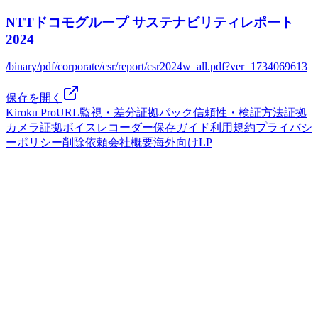
NTTドコモグループ サステナビリティレポート
2024
/binary/pdf/corporate/csr/report/csr2024w_all.pdf?ver=1734069613
保存を開く
Kiroku Pro
URL監視・差分
証拠パック
信頼性・検証方法
証拠
カメラ
証拠ボイスレコーダー
保存ガイド
利用規約
プライバシ
ーポリシー
削除依頼
会社概要
海外向けLP