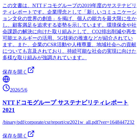
この文書は、NTTドコモグループの2019年度のサステナビリ
ティレポートです。企業理念として「新しいコミュニケーシ
ョン文化の世界の創造」を掲げ、個人の能力を最大限に生か
し、顧客満足を追求する姿勢を示しています。環境保全や社
会課題の解決に向けた取り組みとして、CO2排出削減や再生
可能エネルギーの活用、5G技術の推進などが紹介されてい
ます。また、企業のCSR活動や人権尊重、地域社会への貢献
についても言及されており、持続可能な社会の実現に向けた
多様な取り組みが強調されています。
保存を開く
2026/5/6
NTTドコモグループ サステナビリティレポート
2021
/binary/pdf/corporate/csr/report/csr2021w_all.pdf?ver=1648447232
保存を開く