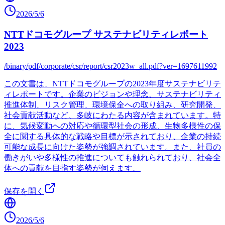
2026/5/6
NTTドコモグループ サステナビリティレポート
2023
/binary/pdf/corporate/csr/report/csr2023w_all.pdf?ver=1697611992
この文書は、NTTドコモグループの2023年度サステナビリテ
ィレポートです。企業のビジョンや理念、サステナビリティ
推進体制、リスク管理、環境保全への取り組み、研究開発、
社会貢献活動など、多岐にわたる内容が含まれています。特
に、気候変動への対応や循環型社会の形成、生物多様性の保
全に関する具体的な戦略や目標が示されており、企業の持続
可能な成長に向けた姿勢が強調されています。また、社員の
働きがいや多様性の推進についても触れられており、社会全
体への貢献を目指す姿勢が伺えます。
保存を開く
2026/5/6