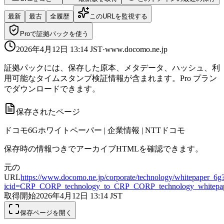
最新
最古
全履歴
このURLを監視する
Proで証拠パックを使う
2026年4月12日 13:14
JST
·
www.docomo.ne.jp
証拠パックには、保存した原本、メタデータ、ハッシュ、利
用可能なタイムスタンプ検証情報が含まれます。Pro プラン
でダウンロードできます。
保存されたページ
ドコモ6Gホワイトペーパー | 企業情報 | NTTドコモ
保存時の情報つきでアーカイブHTMLを確認できます。
元の
URL
https://www.docomo.ne.jp/corporate/technology/whitepaper_6g
icid=CRP_CORP_technology_to_CRP_CORP_technology_whitepa
取得開始
2026年4月12日 13:14
JST
保存ページを開く