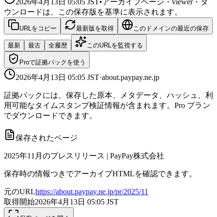
2026年4月13日 05:05
JST
•
アーカイブページ・viewer・ダ
ウンロードは、この保存版を基準に表示されます。
URLをコピー
最新版を取得
このドメインの最近の保存
最新
最古
全履歴
このURLを監視する
Proで証拠パックを使う
2026年4月13日 05:05
JST
·
about.paypay.ne.jp
証拠パックには、保存した原本、メタデータ、ハッシュ、利
用可能なタイムスタンプ検証情報が含まれます。Pro プラン
でダウンロードできます。
保存されたページ
2025年11月のプレスリリース | PayPay株式会社
保存時の情報つきでアーカイブHTMLを確認できます。
元のURL
https://about.paypay.ne.jp/pr/2025/11
取得開始
2026年4月13日 05:05
JST