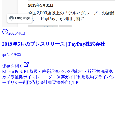
2026/4/13
2019年5月のプレスリリース | PayPay株式会社
/pr/2019/05
保存を開く
Kiroku Pro
URL監視・差分
証拠パック
信頼性・検証方法
証拠
カメラ
証拠ボイスレコーダー
保存ガイド
利用規約
プライバシ
ーポリシー
削除依頼
会社概要
海外向けLP